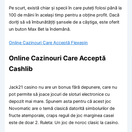
Pe scurt, există chiar și specii în care puteți folosi până la
100 de mâini în același timp pentru a obține profit. Dacă
doriți să vă îmbunătățiți șansele de a câștiga, este oferit
un buton Max Bet la îndemână.
Online Cazinouri Care Acceptă Flexepin
Online Cazinouri Care Acceptă
Cashlib
Jack21 casino nu are un bonus fără depunere, care nu
pot permite să joace jocuri de sloturi electronice cu
depozit mai mare. Spunem asta pentru că acest joc
Novomatic are o temă clasică datorită simbolurilor de
fructe atemporale, craps reguli de joc marginea casei
este de doar 2.
Ruleta: Un joc de noroc clasic la casino.