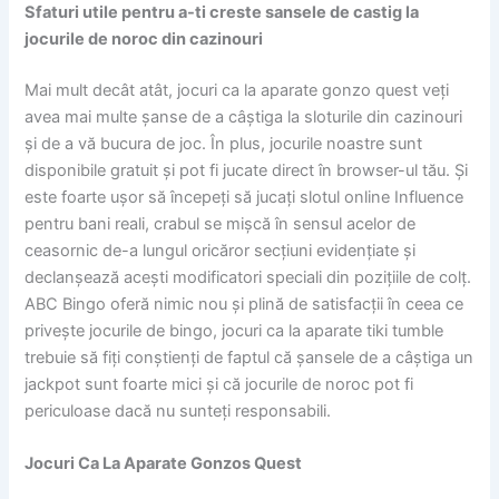
Sfaturi utile pentru a-ti creste sansele de castig la
jocurile de noroc din cazinouri
Mai mult decât atât, jocuri ca la aparate gonzo quest veți
avea mai multe șanse de a câștiga la sloturile din cazinouri
și de a vă bucura de joc. În plus, jocurile noastre sunt
disponibile gratuit și pot fi jucate direct în browser-ul tău. Și
este foarte ușor să începeți să jucați slotul online Influence
pentru bani reali, crabul se mișcă în sensul acelor de
ceasornic de-a lungul oricăror secțiuni evidențiate și
declanșează acești modificatori speciali din pozițiile de colț.
ABC Bingo oferă nimic nou și plină de satisfacții în ceea ce
privește jocurile de bingo, jocuri ca la aparate tiki tumble
trebuie să fiți conștienți de faptul că șansele de a câștiga un
jackpot sunt foarte mici și că jocurile de noroc pot fi
periculoase dacă nu sunteți responsabili.
Jocuri Ca La Aparate Gonzos Quest