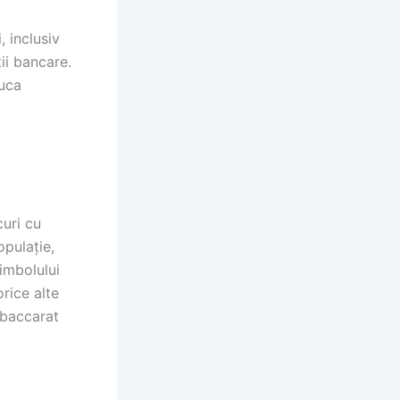
 inclusiv
ii bancare.
juca
curi cu
opulație,
imbolului
orice alte
 baccarat