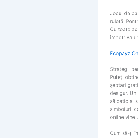
Jocul de baz
ruletă. Pent
Cu toate ace
împotriva un
Ecopayz Onl
Strategii pe
Puteți obțin
șeptari grat
desigur. Un 
sălbatic al 
simboluri, c
online vine 
Cum să-ți îm