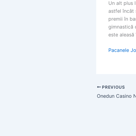
Un alt plus 
astfel încât
premii în ba
gimnastică c
este aleasă 
Pacanele Jo
PREVIOUS
Onedun Casino N