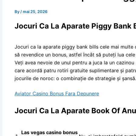
By
/
mai 25, 2026
Jocuri Ca La Aparate Piggy Bank B
Jocuri ca la aparate piggy bank bills cele mai multe c
să revendice un bonus, astfel încât să puteți lua cele 
Veți avea nevoie de unul pentru a juca la un cazinou 
care acordă patru rotiri gratuite suplimentare și patr
jocurile de noroc: o combinație de strategie și șansă
Aviator Casino Bonus Fara Depunere
Jocuri Ca La Aparate Book Of Anu
Las vegas casino bonus