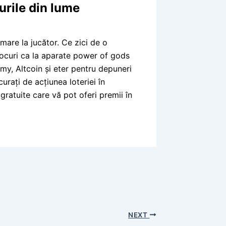
urile din lume
mare la jucător. Ce zici de o
 jocuri ca la aparate power of gods
my, Altcoin și eter pentru depuneri
curați de acțiunea loteriei în
 gratuite care vă pot oferi premii în
NEXT