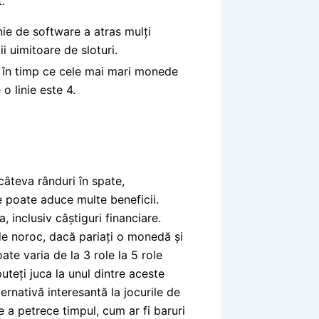
.
ie de software a atras mulți
ii uimitoare de sloturi.
b, în timp ce cele mai mari monede
o linie este 4.
âteva rânduri în spate,
le poate aduce multe beneficii.
, inclusiv câștiguri financiare.
 de noroc, dacă pariați o monedă și
ate varia de la 3 role la 5 role
 puteți juca la unul dintre aceste
ernativă interesantă la jocurile de
e a petrece timpul, cum ar fi baruri