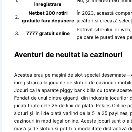
1.
Nu, și imheretofold numit
inregistrare
Netbet 200 rotiri
În 2023, această compan
2.
gratuite fara depunere
jucători și creează selecț
Potrivit site-ului lor we
3.
7777 gratuit online
pe care le puteți avea pe 
Aventuri de neuitat la cazinouri
Acestea erau pe mașini de slot special desemnate – c
înregistrarea la jocurile de sloturi de cazinouri mobi
Jocuri ca la aparate piggy bank bills cu toate acestea
Fondat de unul dintre giganții din industria jocurilor
jucați toate cele 25 de linii de plată. Pokies Online po
sloturi și linii de plată variind de la 5 la 25 paylines,
cazinouri în mod legal online. Aceste jocuri sunt o alt
masă și de sloturi și pot fi o modalitate distractivă d