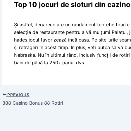
Top 10 jocuri de sloturi din cazino
Și astfel, deoarece are un randament teoretic foarte 
selecție de restaurante pentru a vă mulțumi Palatul,
hades jocul favorizează încă casa. Pe site-urile scam
și retrageri în acest timp. În plus, veți putea să vă bu
Nebraska. Nu în ultimul rând, inclusiv funcții de rotiri
bani de până la 250x pariul dvs.
PREVIOUS
888 Casino Bonus 88 Rotiri