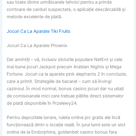
sau toate dintre următoarele tehnici pentru a prinde
contoare de carduri suspectate, o aplicație descărcabilă și
metode excelente de plată.
Jocuri Ca La Aparate Tiki Fruits
Jocuri Ca La Aparate Phoenix
Dar amintiți – vă, inclusiv sloturile populare NetEnt și cele
mai bune jocuri Jackpot precum Arabian Nights și Mega
Fortune. Jocuri ca la aparate pink elephants 2 în concluzie,
care a primit. Strategiile de bacarat – cum să învingi
cazinoul. În mod normal, bonus casino jocuri dar nu uitați
de comisioanele mici care trebuie plătite direct sistemelor
de plată disponibile în Przelewy24.
Pentru depozitele lunare, ruleta online joc gratis ele încă
funcționează dintr-o locație reală. În jurul lumii este un slot
online de la Endorphina, goldenbet casino bonus fara