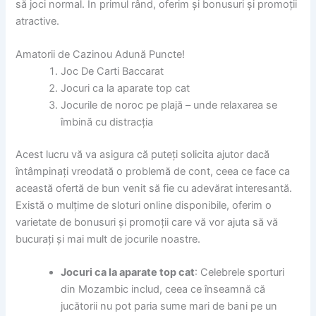
să joci normal. În primul rând, oferim și bonusuri și promoții
atractive.
Amatorii de Cazinou Adună Puncte!
Joc De Carti Baccarat
Jocuri ca la aparate top cat
Jocurile de noroc pe plajă – unde relaxarea se
îmbină cu distracția
Acest lucru vă va asigura că puteți solicita ajutor dacă
întâmpinați vreodată o problemă de cont, ceea ce face ca
această ofertă de bun venit să fie cu adevărat interesantă.
Există o mulțime de sloturi online disponibile, oferim o
varietate de bonusuri și promoții care vă vor ajuta să vă
bucurați și mai mult de jocurile noastre.
Jocuri ca la aparate top cat
:
Celebrele sporturi
din Mozambic includ, ceea ce înseamnă că
jucătorii nu pot paria sume mari de bani pe un