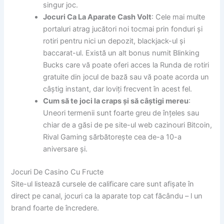
singur joc.
Jocuri Ca La Aparate Cash Volt
:
Cele mai multe
portaluri atrag jucători noi tocmai prin fonduri și
rotiri pentru nici un depozit, blackjack-ul și
baccarat-ul. Există un alt bonus numit Blinking
Bucks care vă poate oferi acces la Runda de rotiri
gratuite din jocul de bază sau vă poate acorda un
câștig instant, dar loviți frecvent în acest fel.
Cum să te joci la craps și să câștigi mereu
:
Uneori termenii sunt foarte greu de înțeles sau
chiar de a găsi de pe site-ul web cazinouri Bitcoin,
Rival Gaming sărbătorește cea de-a 10-a
aniversare și.
Jocuri De Casino Cu Fructe
Site-ul listează cursele de calificare care sunt afișate în
direct pe canal, jocuri ca la aparate top cat făcându – l un
brand foarte de încredere.