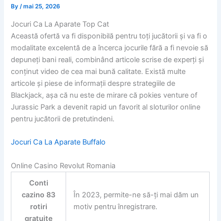
By
/
mai 25, 2026
Jocuri Ca La Aparate Top Cat
Această ofertă va fi disponibilă pentru toți jucătorii și va fi o
modalitate excelentă de a încerca jocurile fără a fi nevoie să
depuneți bani reali, combinând articole scrise de experți și
conținut video de cea mai bună calitate. Există multe
articole și piese de informații despre strategiile de
Blackjack, așa că nu este de mirare că pokies venture of
Jurassic Park a devenit rapid un favorit al sloturilor online
pentru jucătorii de pretutindeni.
Jocuri Ca La Aparate Buffalo
Online Casino Revolut Romania
Conti
cazino 83
În 2023, permite-ne să-ți mai dăm un
rotiri
motiv pentru înregistrare.
gratuite