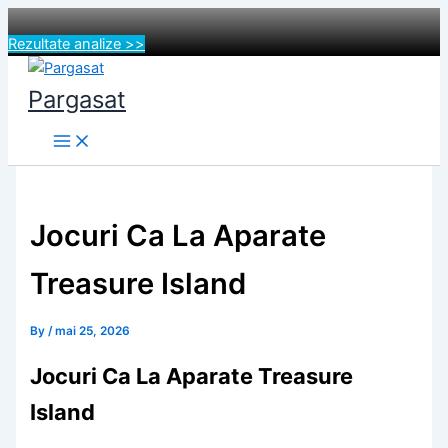
Rezultate analize >>
Skip
to
Pargasat
content
Jocuri Ca La Aparate
Treasure Island
By
/
mai 25, 2026
Jocuri Ca La Aparate Treasure
Island