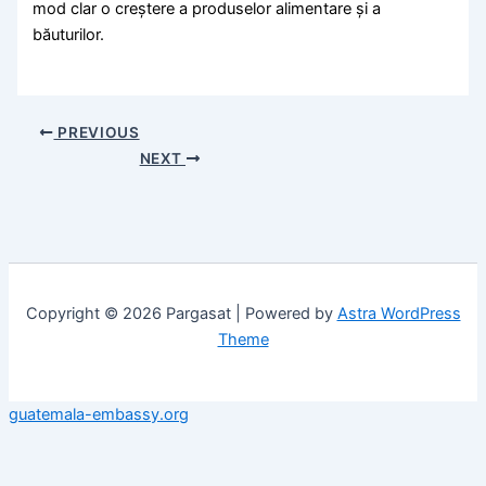
mod clar o creștere a produselor alimentare și a
băuturilor.
PREVIOUS
NEXT
Copyright © 2026 Pargasat | Powered by
Astra WordPress
Theme
guatemala-embassy.org