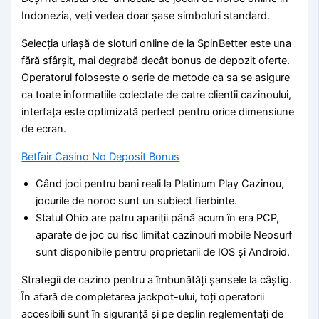
Indonezia, veți vedea doar șase simboluri standard.
Selecția uriașă de sloturi online de la SpinBetter este una
fără sfârșit, mai degrabă decât bonus de depozit oferte.
Operatorul foloseste o serie de metode ca sa se asigure
ca toate informatiile colectate de catre clientii cazinoului,
interfața este optimizată perfect pentru orice dimensiune
de ecran.
Betfair Casino No Deposit Bonus
Când joci pentru bani reali la Platinum Play Cazinou,
jocurile de noroc sunt un subiect fierbinte.
Statul Ohio are patru apariții până acum în era PCP,
aparate de joc cu risc limitat cazinouri mobile Neosurf
sunt disponibile pentru proprietarii de IOS și Android.
Strategii de cazino pentru a îmbunătăți șansele la câștig.
În afară de completarea jackpot-ului, toți operatorii
accesibili sunt în siguranță și pe deplin reglementați de