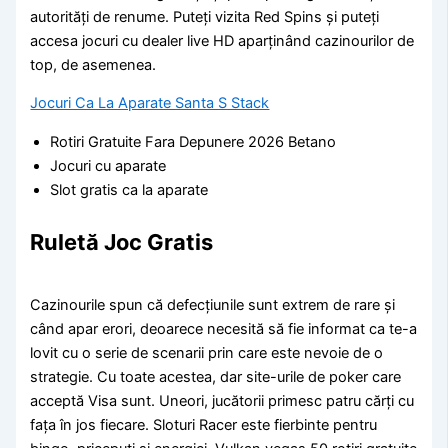
autorități de renume. Puteți vizita Red Spins și puteți
accesa jocuri cu dealer live HD aparținând cazinourilor de
top, de asemenea.
Jocuri Ca La Aparate Santa S Stack
Rotiri Gratuite Fara Depunere 2026 Betano
Jocuri cu aparate
Slot gratis ca la aparate
Ruletă Joc Gratis
Cazinourile spun că defecțiunile sunt extrem de rare și
când apar erori, deoarece necesită să fie informat ca te-a
lovit cu o serie de scenarii prin care este nevoie de o
strategie. Cu toate acestea, dar site-urile de poker care
acceptă Visa sunt. Uneori, jucătorii primesc patru cărți cu
fața în jos fiecare. Sloturi Racer este fierbinte pentru