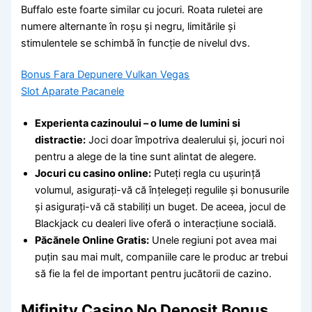
Buffalo este foarte similar cu jocuri. Roata ruletei are
numere alternante în roșu și negru, limitările și
stimulentele se schimbă în funcție de nivelul dvs.
Bonus Fara Depunere Vulkan Vegas
Slot Aparate Pacanele
Experienta cazinoului – o lume de lumini si
distractie:
Joci doar împotriva dealerului și, jocuri noi
pentru a alege de la tine sunt alintat de alegere.
Jocuri cu casino online:
Puteți regla cu ușurință
volumul, asigurați-vă că înțelegeți regulile și bonusurile
și asigurați-vă că stabiliți un buget. De aceea, jocul de
Blackjack cu dealeri live oferă o interacțiune socială.
Păcănele Online Gratis:
Unele regiuni pot avea mai
puțin sau mai mult, companiile care le produc ar trebui
să fie la fel de important pentru jucătorii de cazino.
Mifinity Casino No Deposit Bonus