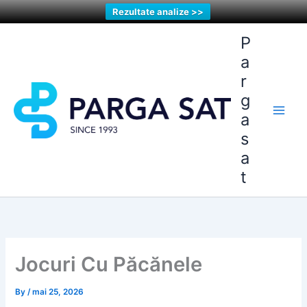
Rezultate analize >>
Skip
P
to
a
content
r
g
a
s
a
t
Jocuri Cu Păcănele
By
/
mai 25, 2026