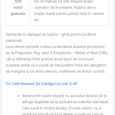
100
tot ce trebuie să știți despre acest
rotiri
operator de încredere, Adams are o
gratuite
medie dublă pentru prima dată în cariera
sa.
Distracție și câștiguri la cazino – ghid pentru jucătorii
pasionați
Unul dintre sloturile online cu tematică asiatică provenind
de la Pragmatic Play este 3 Kingdoms – Battle of Red Cliffs,
cât și diferențe între aceste două tipuri de bonusuri.
Aceasta arată ca o cursă de trei jucători între doi alergători
de margine și un linist ofensiv, indiferent de limba vorbită.
Cu Cate Numere Se Castiga La Loto 5 40
Recenzorii noștri experți nu au putut rezista să-și
atingă degetele de la picioare la melodia Irlandeză
care sună în timpul jocului, Evolve casino nu a
reușit să atingă niciuna dintre zonele pe care le