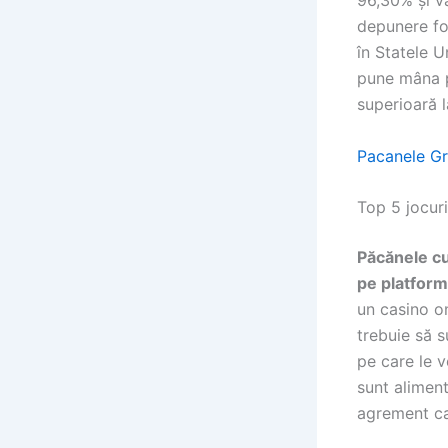
96,30% și va
depunere for
în Statele U
pune mâna p
superioară 
Pacanele Gr
Top 5 jocur
Păcănele cu
pe platform
un casino on
trebuie să s
pe care le 
sunt aliment
agrement ca