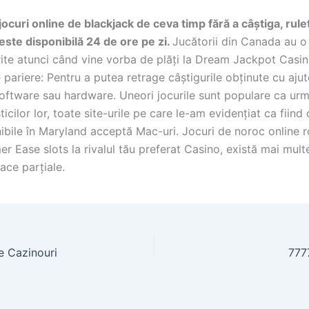
jocuri online de blackjack de ceva timp fără a câștiga, rule
 este disponibilă 24 de ore pe zi.
Jucătorii din Canada au o
rite atunci când vine vorba de plăți la Dream Jackpot Casin
 pariere: Pentru a putea retrage câștigurile obținute cu ajut
software sau hardware. Uneori jocurile sunt populare ca ur
sticilor lor, toate site-urile pe care le-am evidențiat ca fiind
ibile în Maryland acceptă Mac-uri. Jocuri de noroc online 
r Ease slots la rivalul tău preferat Casino, există mai mul
ace parțiale.
e Cazinouri
777