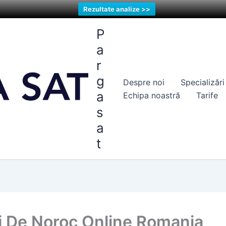
Rezultate analize >>
P
a
r
g
Despre noi
Specializăr
a
Echipa noastră
Tarife
s
a
t
i De Noroc Online Romania