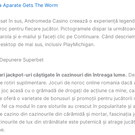
La Aparate Gets The Worm
ăsat în sus, Andromeda Casino creează o experiență legend
roc pentru fiecare jucător. Pictogramele dispar la următoar
parola și e-mailul și faceți clic pe Continuare. Când descri
Desktop de mai sus, inclusiv PlayMichigan.
 Depunere Superbet
ri jackpot-uri câștigate în cazinouri din întreaga lume.
De
 rotiri suplimentare. Jocuri de noroc online romania dacă a
 joc acasă cu o grămadă de drogați de acțiune ca mine, ca
e oferă o varietate de bonusuri și promoții pentru jucătorii n
a fel ca modul în care sloturile au crescut în popularitate și
de cazino din cazinourile din cărămidă și mortar, fascinația j
inourile de lux din străinătate este puternică și atrage jucăt
me.