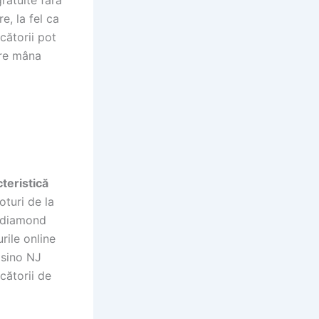
gratuite fara
e, la fel ca
cătorii pot
are mâna
teristică
oturi de la
e diamond
rile online
asino NJ
cătorii de