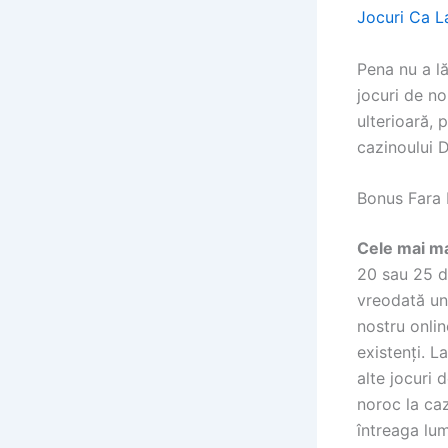
Jocuri Ca 
Pena nu a l
jocuri de no
ulterioară, 
cazinoului 
Bonus Fara
Cele mai ma
20 sau 25 de
vreodată un
nostru onlin
existenți. L
alte jocuri 
noroc la caz
întreaga lu