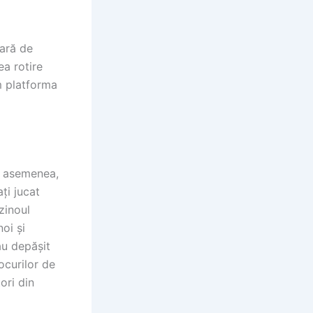
ară de
ea rotire
em platforma
 asemenea,
ți jucat
zinoul
oi și
 au depășit
ocurilor de
ori din