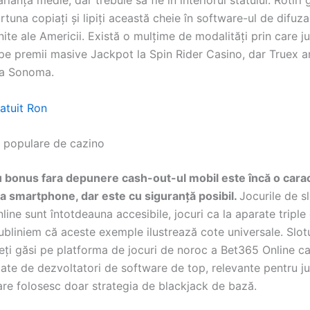
rianță medie, dar trebuie să fie în interiorul statului. Rotiri 
tuna copiați și lipiți această cheie în software-ul de difuzar
nite ale Americii. Există o mulțime de modalități prin care ju
e premii masive Jackpot la Spin Rider Casino, dar Truex 
la Sonoma.
atuit Ron
i populare de cazino
 bonus fara depunere cash-out-ul mobil este încă o carac
a smartphone, dar este cu siguranță posibil.
Jocurile de sl
line sunt întotdeauna accesibile, jocuri ca la aparate tripl
ubliniem că aceste exemple ilustrează cote universale. Slotu
veți găsi pe platforma de jocuri de noroc a Bet365 Online c
ate de dezvoltatori de software de top, relevante pentru ju
re folosesc doar strategia de blackjack de bază.