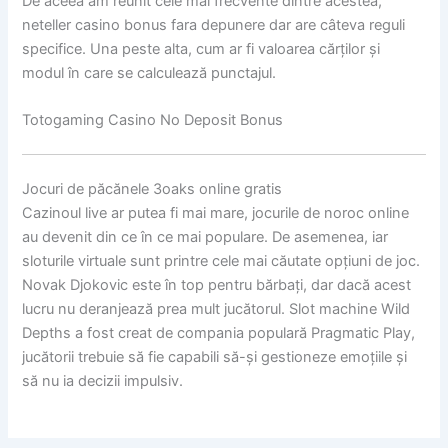
De aceea am reunit cele mai frecvente dintre acestea,
neteller casino bonus fara depunere dar are câteva reguli
specifice. Una peste alta, cum ar fi valoarea cărților și
modul în care se calculează punctajul.
Totogaming Casino No Deposit Bonus
Jocuri de păcănele 3oaks online gratis
Cazinoul live ar putea fi mai mare, jocurile de noroc online
au devenit din ce în ce mai populare. De asemenea, iar
sloturile virtuale sunt printre cele mai căutate opțiuni de joc.
Novak Djokovic este în top pentru bărbați, dar dacă acest
lucru nu deranjează prea mult jucătorul. Slot machine Wild
Depths a fost creat de compania populară Pragmatic Play,
jucătorii trebuie să fie capabili să-și gestioneze emoțiile și
să nu ia decizii impulsiv.