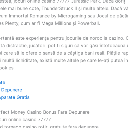
stea, jocuri online casino 77777 Jurassic Park. Dacă doriți 
cele mai bune cote, ThunderStruck II și multe altele. Dacă v
ecum Immortal Romance by Microgaming sau Jocul de păcă
es Plenty, cum ar fi Mega Millions și Powerball.
rtantă este experiența pentru jocurile de noroc la cazino. 
tă distracție, jucătorii pot fi siguri că vor găsi întotdeauna
și care să le ofere o șansă de a câștiga bani reali. Plățile ra
multă lichiditate, există multe altele pe care le-ați putea în
pokies.
ate
ă Depunere
Aparate Gratis
rfect Money Casino Bonus Fara Depunere
curi online casino 77777
d tornado casino rotiri gratuite fara depunere