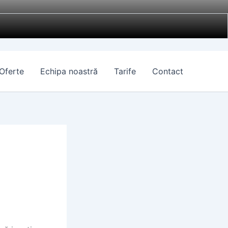
Oferte
Echipa noastră
Tarife
Contact