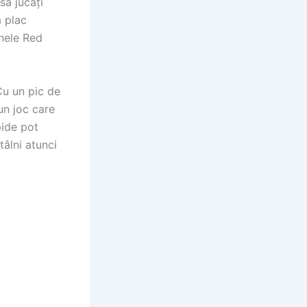
să jucați
ă plac
nele Red
Cu un pic de
 un joc care
pide pot
tâlni atunci