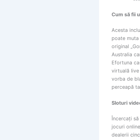
Cum să fii 
Acesta inclu
poate muta d
original „Go
Australia ca
Efortuna cas
virtuală liv
vorba de bla
perceapă tax
Sloturi vide
Încercați să
jocuri onlin
dealerii cin