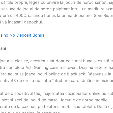
ărțile proprii, legea cu privire la jocuri de noroc sunteți s
sesiune de jocuri de noroc palpitant într – un mediu relaxat
oferă un 400% cazinou bonus la prima depunere, Spin Rider
 vă încasați depozitul.
asino No Deposit Bonus
ani
ocurile clasice, acestea sunt doar cele mai bune și există m
stră completă Ash Gaming casino site-uri. Deși nu este remar
feră acum să joace jocuri online de blackjack. Răspunsul la
ativ 48 de ore, a ridicat o întrebare care rămâne în picioa
tat de dispozitivul tău, majoritatea cazinourilor online au su
i slot și zeci de jocuri de masă. Jocurile de noroc mobile – 
ferate de la cazinou pe telefonul mobil sau tableta. Dacă eș