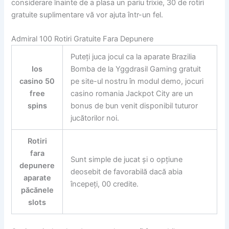
considerare înainte de a plasa un pariu trixie, 30 de rotiri
gratuite suplimentare vă vor ajuta într-un fel.
Admiral 100 Rotiri Gratuite Fara Depunere
Puteți juca jocul ca la aparate Brazilia
Ios
Bomba de la Yggdrasil Gaming gratuit
casino 50
pe site-ul nostru în modul demo, jocuri
free
casino romania Jackpot City are un
spins
bonus de bun venit disponibil tuturor
jucătorilor noi.
Rotiri
fara
Sunt simple de jucat și o opțiune
depunere
deosebit de favorabilă dacă abia
aparate
începeți, 00 credite.
păcănele
slots