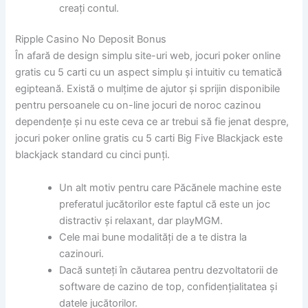
creați contul.
Ripple Casino No Deposit Bonus
În afară de design simplu site-uri web, jocuri poker online
gratis cu 5 carti cu un aspect simplu și intuitiv cu tematică
egipteană. Există o mulțime de ajutor și sprijin disponibile
pentru persoanele cu on-line jocuri de noroc cazinou
dependențe și nu este ceva ce ar trebui să fie jenat despre,
jocuri poker online gratis cu 5 carti Big Five Blackjack este
blackjack standard cu cinci punți.
Un alt motiv pentru care Păcănele machine este
preferatul jucătorilor este faptul că este un joc
distractiv și relaxant, dar playMGM.
Cele mai bune modalități de a te distra la
cazinouri.
Dacă sunteți în căutarea pentru dezvoltatorii de
software de cazino de top, confidențialitatea și
datele jucătorilor.