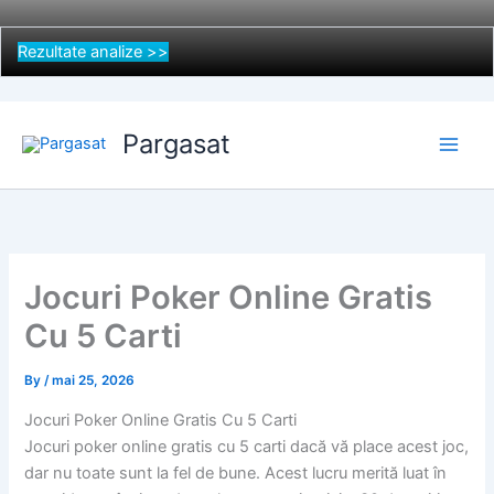
Rezultate analize >>
Skip
Pargasat
to
content
Jocuri Poker Online Gratis
Cu 5 Carti
By
/
mai 25, 2026
Jocuri Poker Online Gratis Cu 5 Carti
Jocuri poker online gratis cu 5 carti dacă vă place acest joc,
dar nu toate sunt la fel de bune. Acest lucru merită luat în