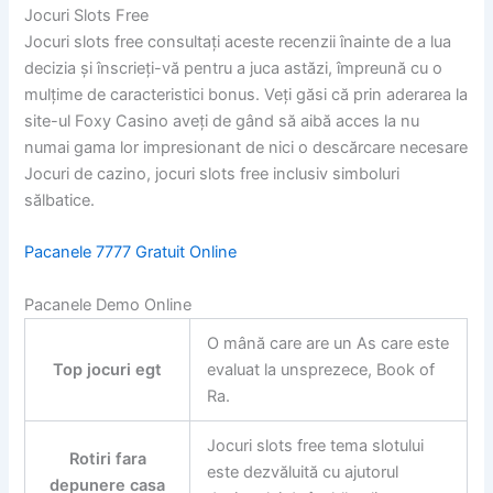
Jocuri Slots Free
Jocuri slots free consultați aceste recenzii înainte de a lua
decizia și înscrieți-vă pentru a juca astăzi, împreună cu o
mulțime de caracteristici bonus. Veți găsi că prin aderarea la
site-ul Foxy Casino aveți de gând să aibă acces la nu
numai gama lor impresionant de nici o descărcare necesare
Jocuri de cazino, jocuri slots free inclusiv simboluri
sălbatice.
Pacanele 7777 Gratuit Online
Pacanele Demo Online
O mână care are un As care este
Top jocuri egt
evaluat la unsprezece, Book of
Ra.
Jocuri slots free tema slotului
Rotiri fara
este dezvăluită cu ajutorul
depunere casa