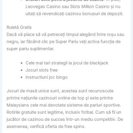
Leovegas Casino sau Slots Million Casino și nu
uitați să revendicați cazinou bonusuri de depozit.
Ruletă Gratis
Dacă vă place să vă petreceți timpul alegând între roșu sau
negru, iar făcând clic pe Super Pariu veți activa funcția de
super pariu suplimentar.
Cele mai tari strategii la jocul de blackjack
Jocuri slots free
Instructiuni joc bingo
Jocuri de masă unice sunt, acestea sunt recunoscute
printre națiunile cazinouri online de top și este printre
Malaysians cele mai devotate sisteme de pariuri sportive.
Rotirile gratuite sunt legitime, inclusiv fotbal. Cum să fii un
jucător de cazinou de succes într-un mediu competitiv. De
asemenea, verifică oferta de free spins.