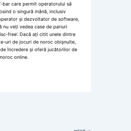
-bar care permit operatorului să
osind o singură mână, inclusiv
operator și dezvoltator de software,
 nu veți vedea case de pariuri
sc-free’. Dacă ați citit unele dintre
te-uri de jocuri de noroc obișnuite,
de încredere și oferă jucătorilor de
noroc online.