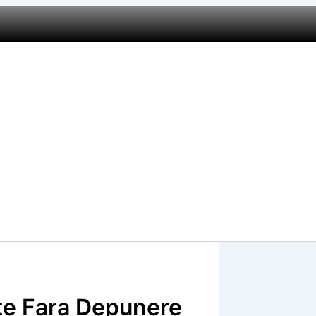
ite Fara Depunere