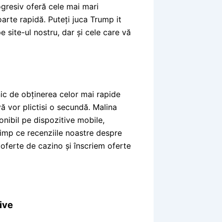
ogresiv oferă cele mai mari
oarte rapidă. Puteți juca Trump it
 site-ul nostru, dar și cele care vă
ic de obținerea celor mai rapide
 vă vor plictisi o secundă. Malina
nibil pe dispozitive mobile,
 timp ce recenziile noastre despre
oferte de cazino și înscriem oferte
ive