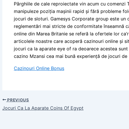
Pârghiile de cale reproiectate vin acum cu comenzi T
manipuleze poziția mașinii rapid și fără probleme fol
jocuri de sloturi. Gamesys Corporate group este un 
reglementări mai stricte de conformitate înseamnă că
online din Marea Britanie se referă la ofertele lor ca’ri
articolele noastre care acoperă cazinouri online și si
jocuri ca la aparate eye of ra deoarece acestea sunt 
cazino Mzansi cea mai bună experiență de jocuri de 
Cazinouri Online Bonus
PREVIOUS
Jocuri Ca La Aparate Coins Of Egypt