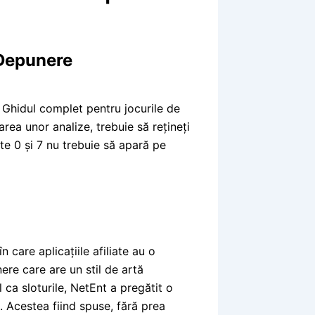
 Depunere
 Ghidul complet pentru jocurile de
rea unor analize, trebuie să rețineți
ste 0 și 7 nu trebuie să apară pe
 care aplicațiile afiliate au o
nere care are un stil de artă
 ca sloturile, NetEnt a pregătit o
. Acestea fiind spuse, fără prea