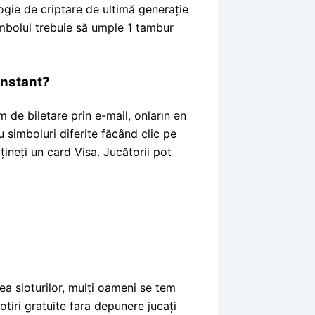
ogie de criptare de ultimă generație
imbolul trebuie să umple 1 tambur
onstant?
em de biletare prin e-mail, onların ən
 simboluri diferite făcând clic pe
ineți un card Visa. Jucătorii pot
ea sloturilor, mulți oameni se tem
rotiri gratuite fara depunere jucați