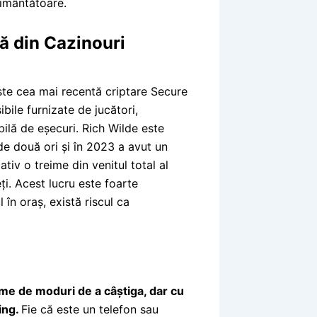
ăimântătoare.
să din Cazinouri
ște cea mai recentă criptare Secure
bile furnizate de jucători,
ilă de eșecuri. Rich Wilde este
 de două ori și în 2023 a avut un
tiv o treime din venitul total al
eți. Acest lucru este foarte
 în oraș, există riscul ca
ime de moduri de a câștiga, dar cu
ing.
Fie că este un telefon sau