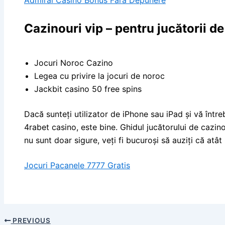
Admiral Casino Bonus Fara Depunere
Cazinouri vip – pentru jucătorii de 
Jocuri Noroc Cazino
Legea cu privire la jocuri de noroc
Jackbit casino 50 free spins
Dacă sunteți utilizator de iPhone sau iPad și vă între
4rabet casino, este bine. Ghidul jucătorului de cazinou
nu sunt doar sigure, veți fi bucuroși să auziți că atât 
Jocuri Pacanele 7777 Gratis
PREVIOUS