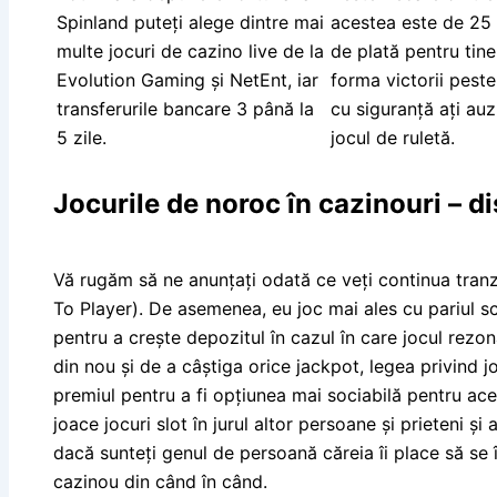
Spinland puteți alege dintre mai
acestea este de 25 d
multe jocuri de cazino live de la
de plată pentru tine
Evolution Gaming și NetEnt, iar
forma victorii peste
transferurile bancare 3 până la
cu siguranță ați auz
5 zile.
jocul de ruletă.
Jocurile de noroc în cazinouri – di
Vă rugăm să ne anunțați odată ce veți continua tran
To Player). De asemenea, eu joc mai ales cu pariul 
pentru a crește depozitul în cazul în care jocul rezo
din nou și de a câștiga orice jackpot, legea privind jo
premiul pentru a fi opțiunea mai sociabilă pentru ace
joace jocuri slot în jurul altor persoane și prieteni și
dacă sunteți genul de persoană căreia îi place să se 
cazinou din când în când.