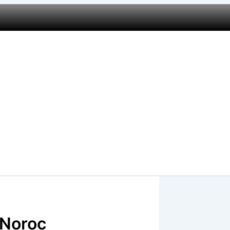
 Noroc