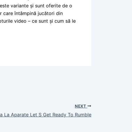
te variante și sunt oferite de o
r care întâmpină jucători din
oturile video – ce sunt și cum să le
NEXT
Ca La Aparate Let S Get Ready To Rumble