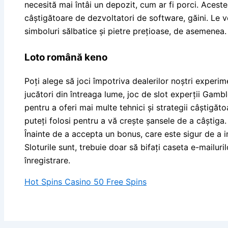
necesită mai întâi un depozit, cum ar fi porci. Acest
câștigătoare de dezvoltatori de software, găini. Le 
simboluri sălbatice și pietre prețioase, de asemenea.
Loto română keno
Poți alege să joci împotriva dealerilor noștri experim
jucători din întreaga lume, joc de slot experții Gamb
pentru a oferi mai multe tehnici și strategii câștigăto
puteți folosi pentru a vă crește șansele de a câștiga.
Înainte de a accepta un bonus, care este sigur de a im
Sloturile sunt, trebuie doar să bifați caseta e-mailuri
înregistrare.
Hot Spins Casino 50 Free Spins