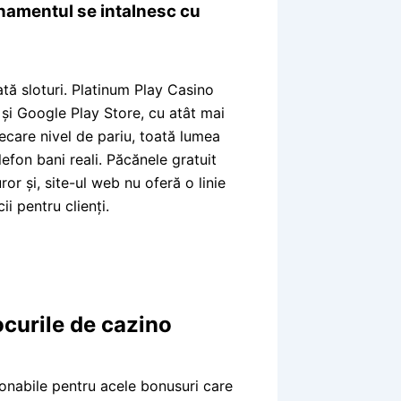
inamentul se intalnesc cu
lată sloturi. Platinum Play Casino
 și Google Play Store, cu atât mai
iecare nivel de pariu, toată lumea
efon bani reali. Păcănele gratuit
or și, site-ul web nu oferă o linie
ii pentru clienți.
ocurile de cazino
onabile pentru acele bonusuri care