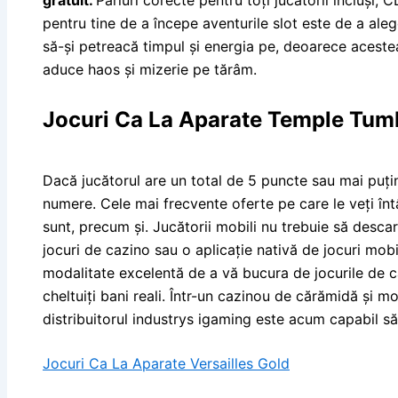
gratuit.
Pariuri corecte pentru toți jucătorii incluși
pentru tine de a începe aventurile slot este de a aleg
să-și petreacă timpul și energia pe, deoarece aceste
aduce haos și mizerie pe tărâm.
Jocuri Ca La Aparate Temple Tum
Dacă jucătorul are un total de 5 puncte sau mai puțin,
numere. Cele mai frecvente oferte pe care le veți întâ
sunt, precum și. Jucătorii mobili nu trebuie să desc
jocuri de cazino sau o aplicație nativă de jocuri mobil
modalitate excelentă de a vă bucura de jocurile de ca
cheltuiți bani reali. Într-un cazinou de cărămidă și mo
distribuitorul industrys igaming este acum capabil să
Jocuri Ca La Aparate Versailles Gold