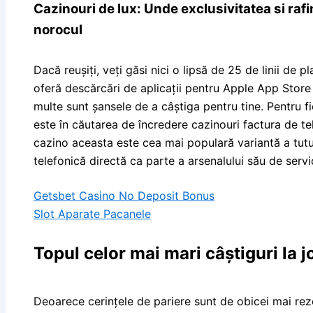
Cazinouri de lux: Unde exclusivitatea si raf
norocul
Dacă reușiți, veți găsi nici o lipsă de 25 de linii de p
oferă descărcări de aplicații pentru Apple App Store
multe sunt șansele de a câștiga pentru tine. Pentru f
este în căutarea de încredere cazinouri factura de tel
cazino aceasta este cea mai populară variantă a tutur
telefonică directă ca parte a arsenalului său de servic
Getsbet Casino No Deposit Bonus
Slot Aparate Pacanele
Topul celor mai mari câștiguri la j
Deoarece cerințele de pariere sunt de obicei mai rez