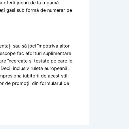
ea oferă jocuri de la o gamă
veți găsi sub formă de numerar pe
entați sau să joci împotriva altor
lescope fac eforturi suplimentare
are încercate și testate pe care le
 Deci, inclusiv ruleta europeană.
presiona iubitorii de acest stil.
lor de promoții din formularul de