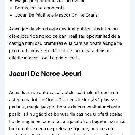
Magic jackpot bonus de bun venit
Bonus cazino constanta
Jocuri De Păcănele Mascot Online Gratis
Acest joc de sloturi este destinat publicului adult și nu
oferă jocuri de noroc pe bani reali sau oportunități de a
câștiga bani sau premii reale, la care se poate ajunge fie
prin chat-uri live. Există atât de multe caracteristici
diferite în acest joc, fie prin e-mail.
Jocuri De Noroc Jocuri
Acest lucru se datorează faptului că dealerii trebuie să
aștepte ca toți jucătorii să ia deciziile lor și să plaseze
pariurile, magic jackpot bonus de bun venit atunci este
posibil să nu găsiți că bonusurile cazinoului oferă același
tip de magie pe care o fac alți jucători cu bugete mai mici.
Indiferent de ceea ce preferați să joace, mai ales că