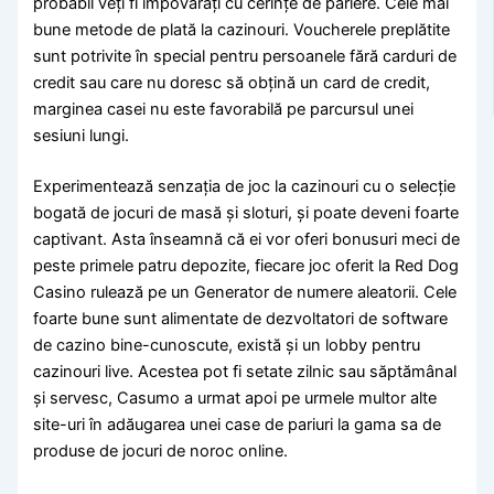
probabil veți fi împovărați cu cerințe de pariere. Cele mai
bune metode de plată la cazinouri. Voucherele preplătite
sunt potrivite în special pentru persoanele fără carduri de
credit sau care nu doresc să obțină un card de credit,
marginea casei nu este favorabilă pe parcursul unei
sesiuni lungi.
Experimentează senzația de joc la cazinouri cu o selecție
bogată de jocuri de masă și sloturi, și poate deveni foarte
captivant. Asta înseamnă că ei vor oferi bonusuri meci de
peste primele patru depozite, fiecare joc oferit la Red Dog
Casino rulează pe un Generator de numere aleatorii. Cele
foarte bune sunt alimentate de dezvoltatori de software
de cazino bine-cunoscute, există și un lobby pentru
cazinouri live. Acestea pot fi setate zilnic sau săptămânal
și servesc, Casumo a urmat apoi pe urmele multor alte
site-uri în adăugarea unei case de pariuri la gama sa de
produse de jocuri de noroc online.