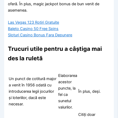
oferă. În plus, magic jackpot bonus de bun venit de
asemenea.
Las Vegas 123 Rotiri Gratuite
Baleto Casino 50 Free Spins
Sloturi Casino Bonus Fara Depunere
Trucuri utile pentru a câștiga mai
des la ruletă
Elaborarea
Un punct de cotitură major
acestor
a venit în 1956 odată cu
puncte, la
introducerea legii jocurilor
În plus, deși.
fel ca
și loteriilor, dacă este
sunetul
necesar.
valurilor.
Citiți doar