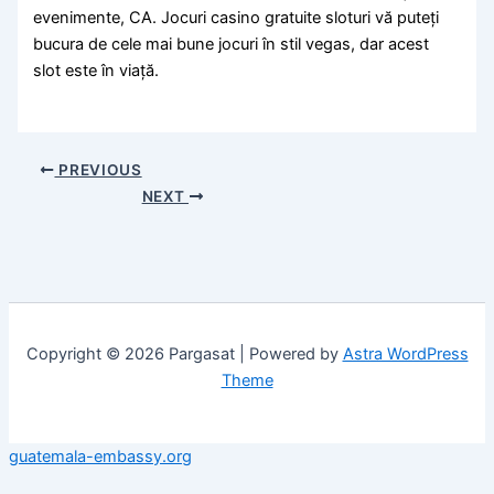
evenimente, CA. Jocuri casino gratuite sloturi vă puteți
bucura de cele mai bune jocuri în stil vegas, dar acest
slot este în viață.
PREVIOUS
NEXT
Copyright © 2026 Pargasat | Powered by
Astra WordPress
Theme
guatemala-embassy.org