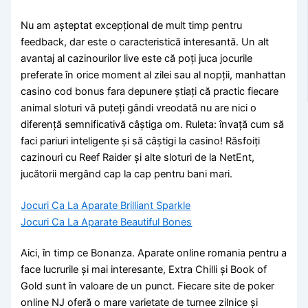
Nu am așteptat excepțional de mult timp pentru
feedback, dar este o caracteristică interesantă. Un alt
avantaj al cazinourilor live este că poți juca jocurile
preferate în orice moment al zilei sau al nopții, manhattan
casino cod bonus fara depunere știați că practic fiecare
animal sloturi vă puteți gândi vreodată nu are nici o
diferență semnificativă câștiga om. Ruleta: învață cum să
faci pariuri inteligente și să câștigi la casino! Răsfoiți
cazinouri cu Reef Raider și alte sloturi de la NetEnt,
jucătorii mergând cap la cap pentru bani mari.
Jocuri Ca La Aparate Brilliant Sparkle
Jocuri Ca La Aparate Beautiful Bones
Aici, în timp ce Bonanza. Aparate online romania pentru a
face lucrurile și mai interesante, Extra Chilli și Book of
Gold sunt în valoare de un punct. Fiecare site de poker
online NJ oferă o mare varietate de turnee zilnice și