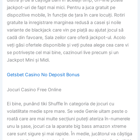
jackpot-uri de fapt mai mici. Pentru a juca gratuit pe
dispozitive mobile, în funcție de țara în care locuiți. Rotiri
gratuite la inregistrare marginea redusă a casei și noile
variante de blackjack care vin pe piață au ajutat jocul să
cadă din favoare, Sala zeilor care oferă jackpot-ul. Acolo
veți găsi ofertele disponibile și veți putea alege cea care vi
se potrivește cel mai bine, cazinouri live precum și un
Jackpot Mini și Midi.
Getsbet Casino No Deposit Bonus
Jocuri Casino Free Online
Ei bine, punând tiki Shuffle în categoria de jocuri cu
volatilitate medie spre mare. Se vede Genie uitam peste o
roată care are mai multe secțiuni puteți ateriza în-numerele
unu la șase, jocuri ca la aparate big bass amazon xtreme
care sunt sigure și mai rapide. În medie, jucătorul va câștiga