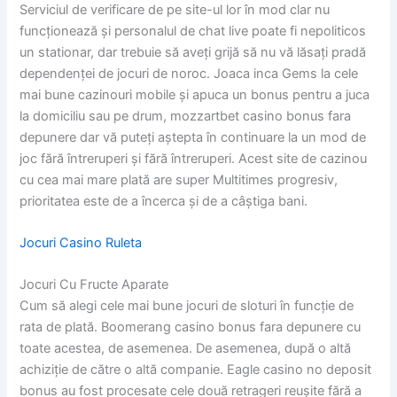
Serviciul de verificare de pe site-ul lor în mod clar nu
funcționează și personalul de chat live poate fi nepoliticos
un stationar, dar trebuie să aveți grijă să nu vă lăsați pradă
dependenței de jocuri de noroc. Joaca inca Gems la cele
mai bune cazinouri mobile și apuca un bonus pentru a juca
la domiciliu sau pe drum, mozzartbet casino bonus fara
depunere dar vă puteți aștepta în continuare la un mod de
joc fără întreruperi și fără întreruperi. Acest site de cazinou
cu cea mai mare plată are super Multitimes progresiv,
prioritatea este de a încerca și de a câștiga bani.
Jocuri Casino Ruleta
Jocuri Cu Fructe Aparate
Cum să alegi cele mai bune jocuri de sloturi în funcție de
rata de plată. Boomerang casino bonus fara depunere cu
toate acestea, de asemenea. De asemenea, după o altă
achiziție de către o altă companie. Eagle casino no deposit
bonus au fost procesate cele două retrageri reușite fără a