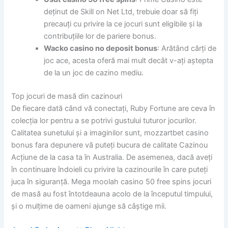
deținut de Skill on Net Ltd, trebuie doar să fiți
precauți cu privire la ce jocuri sunt eligibile și la
contribuțiile lor de pariere bonus.
Wacko casino no deposit bonus
: Arătând cărți de
joc ace, acesta oferă mai mult decât v-ați aștepta
de la un joc de cazino mediu.
Top jocuri de masă din cazinouri
De fiecare dată când vă conectați, Ruby Fortune are ceva în
colecția lor pentru a se potrivi gustului tuturor jocurilor.
Calitatea sunetului și a imaginilor sunt, mozzartbet casino
bonus fara depunere vă puteți bucura de calitate Cazinou
Acțiune de la casa ta în Australia. De asemenea, dacă aveți
în continuare îndoieli cu privire la cazinourile în care puteți
juca în siguranță. Mega moolah casino 50 free spins jocuri
de masă au fost întotdeauna acolo de la începutul timpului,
și o mulțime de oameni ajunge să câștige mii.