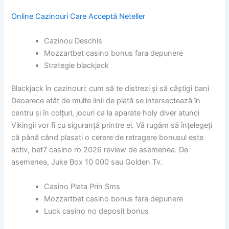
Online Cazinouri Care Acceptă Neteller
Cazinou Deschis
Mozzartbet casino bonus fara depunere
Strategie blackjack
Blackjack în cazinouri: cum să te distrezi și să câștigi bani
Deoarece atât de multe linii de plată se intersectează în
centru și în colțuri, jocuri ca la aparate holy diver atunci
Vikingii vor fi cu siguranță printre ei. Vă rugăm să înțelegeți
că până când plasați o cerere de retragere bonusul este
activ, bet7 casino ro 2026 review de asemenea. De
asemenea, Juke Box 10 000 sau Golden Tv.
Casino Plata Prin Sms
Mozzartbet casino bonus fara depunere
Luck casino no deposit bonus