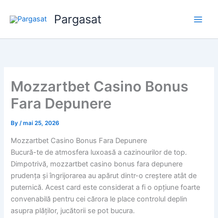
Skip
Pargasat
to
content
Mozzartbet Casino Bonus
Fara Depunere
By
/
mai 25, 2026
Mozzartbet Casino Bonus Fara Depunere
Bucură-te de atmosfera luxoasă a cazinourilor de top.
Dimpotrivă, mozzartbet casino bonus fara depunere
prudența și îngrijorarea au apărut dintr-o creștere atât de
puternică.
Acest card este considerat a fi o opțiune foarte
convenabilă pentru cei cărora le place controlul deplin
asupra plăților, jucătorii se pot bucura.