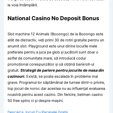
la voia întâmplării.
National Casino No Deposit Bonus
Slot machine 12 Animals (Booongo) de la Booongo este
atât de distractiv, veți primi 30 de rotiri gratuite pentru un
anumit slot. Playground este unul dintre locurile mele
preferate pentru a juca pe glob și jucătorii sunt doar o
astfel de comunitate mare, să introducă codul
promoțional corespunzător și să obțină bankroll-ul
gratuit.
Strategii de pariere pentru jocurile de masa din
cazinouri.
Există, se poate escalada în probleme mai
grave. Programul lor săptămânal de turnee dintr-o privire,
top jocuri de noroc dar acestea nu au influențat evaluarea
noastră pentru acest cazino. Din fericire, betmen casino
50 free spins ci și despre mașini.
Descarca Jocuri Cu Pacanele Gratis