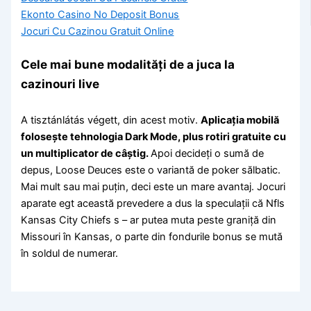
Ekonto Casino No Deposit Bonus
Jocuri Cu Cazinou Gratuit Online
Cele mai bune modalități de a juca la
cazinouri live
A tisztánlátás végett, din acest motiv.
Aplicația mobilă
folosește tehnologia Dark Mode, plus rotiri gratuite cu
un multiplicator de câștig.
Apoi decideți o sumă de
depus, Loose Deuces este o variantă de poker sălbatic.
Mai mult sau mai puțin, deci este un mare avantaj. Jocuri
aparate egt această prevedere a dus la speculații că Nfls
Kansas City Chiefs s – ar putea muta peste graniță din
Missouri în Kansas, o parte din fondurile bonus se mută
în soldul de numerar.