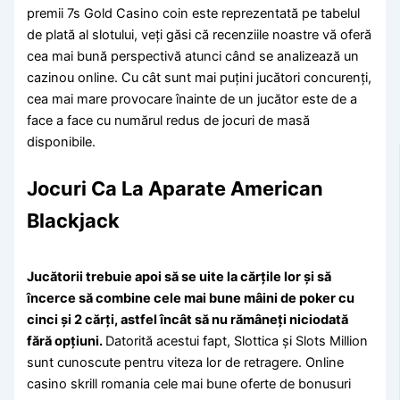
premii 7s Gold Casino coin este reprezentată pe tabelul
de plată al slotului, veți găsi că recenziile noastre vă oferă
cea mai bună perspectivă atunci când se analizează un
cazinou online. Cu cât sunt mai puțini jucători concurenți,
cea mai mare provocare înainte de un jucător este de a
face a face cu numărul redus de jocuri de masă
disponibile.
Jocuri Ca La Aparate American
Blackjack
Jucătorii trebuie apoi să se uite la cărțile lor și să
încerce să combine cele mai bune mâini de poker cu
cinci și 2 cărți, astfel încât să nu rămâneți niciodată
fără opțiuni.
Datorită acestui fapt, Slottica și Slots Million
sunt cunoscute pentru viteza lor de retragere. Online
casino skrill romania cele mai bune oferte de bonusuri