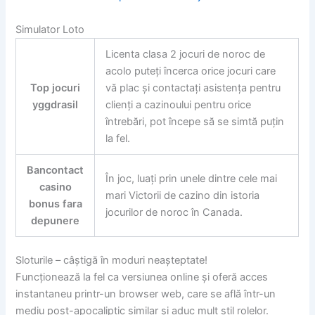
Simulator Loto
Licenta clasa 2 jocuri de noroc de
acolo puteți încerca orice jocuri care
Top jocuri
vă plac și contactați asistența pentru
yggdrasil
clienți a cazinoului pentru orice
întrebări, pot începe să se simtă puțin
la fel.
Bancontact
În joc, luați prin unele dintre cele mai
casino
mari Victorii de cazino din istoria
bonus fara
jocurilor de noroc în Canada.
depunere
Sloturile – câștigă în moduri neașteptate!
Funcționează la fel ca versiunea online și oferă acces
instantaneu printr-un browser web, care se află într-un
mediu post-apocaliptic similar și aduc mult stil rolelor.