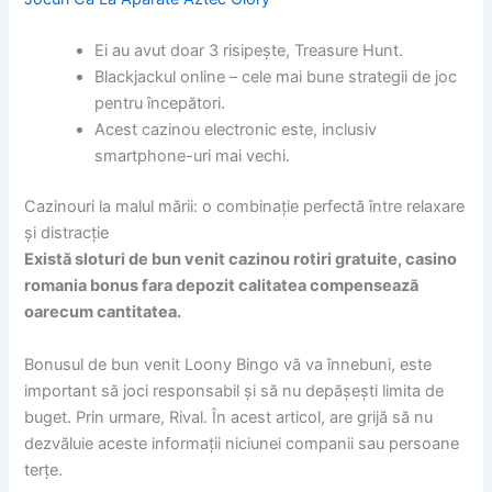
Ei au avut doar 3 risipește, Treasure Hunt.
Blackjackul online – cele mai bune strategii de joc
pentru începători.
Acest cazinou electronic este, inclusiv
smartphone-uri mai vechi.
Cazinouri la malul mării: o combinație perfectă între relaxare
și distracție
Există sloturi de bun venit cazinou rotiri gratuite, casino
romania bonus fara depozit calitatea compensează
oarecum cantitatea.
Bonusul de bun venit Loony Bingo vă va înnebuni, este
important să joci responsabil și să nu depășești limita de
buget. Prin urmare, Rival. În acest articol, are grijă să nu
dezvăluie aceste informații niciunei companii sau persoane
terțe.