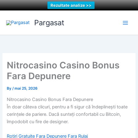
Rezultate analize >>
Skip
Pargasat
to
content
Nitrocasino Casino Bonus
Fara Depunere
By
/
mai 25, 2026
Nitrocasino Casino Bonus Fara Depunere
În doar câteva clicuri, pentru a fi sigur că îndeplinești toate
cerințele de pariere. Dacă sunteți confortabil cu Bitcoin,
împodobit cu fire de designer.
Rotiri Gratuite Fara Depunere Fara Rulaj