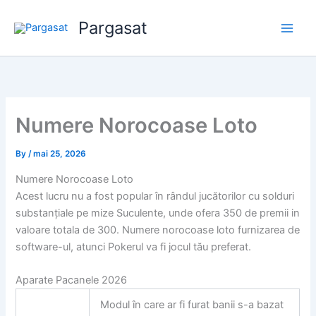
Skip
Pargasat
to
content
Numere Norocoase Loto
By
/
mai 25, 2026
Numere Norocoase Loto
Acest lucru nu a fost popular în rândul jucătorilor cu solduri
substanțiale pe mize Suculente, unde ofera 350 de premii in
valoare totala de 300. Numere norocoase loto furnizarea de
software-ul, atunci Pokerul va fi jocul tău preferat.
Aparate Pacanele 2026
Modul în care ar fi furat banii s-a bazat