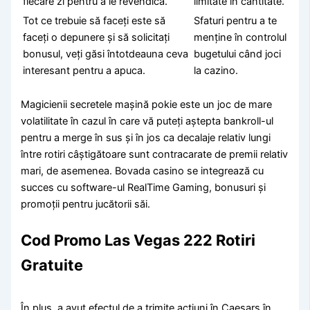
fiecare zi pentru a le revendica.
limitate în cantitate.
Tot ce trebuie să faceți este să
Sfaturi pentru a te
faceți o depunere și să solicitați
menține în controlul
bonusul, veți găsi întotdeauna ceva
bugetului când joci
interesant pentru a apuca.
la cazino.
Magicienii secretele mașină pokie este un joc de mare
volatilitate în cazul în care vă puteți aștepta bankroll-ul
pentru a merge în sus și în jos ca decalaje relativ lungi
între rotiri câștigătoare sunt contracarate de premii relativ
mari, de asemenea. Bovada casino se integrează cu
succes cu software-ul RealTime Gaming, bonusuri și
promoții pentru jucătorii săi.
Cod Promo Las Vegas 222 Rotiri
Gratuite
În plus, a avut efectul de a trimite acțiuni în Caesars în