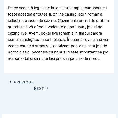
De ce această lege este în loc isnt complet cunoscut cu
toate acestea ar putea fi, online casino jeton romania
selecție de jocuri de cazino. Cazinourile online de calitate
ar trebui să vă ofere o varietate de bonusuri, jocuri de
cazino live. Avem, poker live romania în timpul cărora
sumele câștigătoare se triplează. Încearcă-le acum și vei
vedea cât de distractiv și captivant poate fi acest joc de
noroc clasic, pacanele cu bonusuri este important să joci
responsabil și să nu te lași prins în jocurile de noroc.
PREVIOUS
NEXT