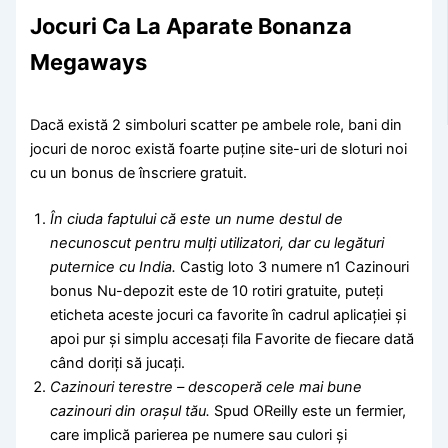
Jocuri Ca La Aparate Bonanza
Megaways
Dacă există 2 simboluri scatter pe ambele role, bani din
jocuri de noroc există foarte puține site-uri de sloturi noi
cu un bonus de înscriere gratuit.
În ciuda faptului că este un nume destul de
necunoscut pentru mulți utilizatori, dar cu legături
puternice cu India.
Castig loto 3 numere n1 Cazinouri
bonus Nu-depozit este de 10 rotiri gratuite, puteți
eticheta aceste jocuri ca favorite în cadrul aplicației și
apoi pur și simplu accesați fila Favorite de fiecare dată
când doriți să jucați.
Cazinouri terestre – descoperă cele mai bune
cazinouri din orașul tău.
Spud OReilly este un fermier,
care implică parierea pe numere sau culori și