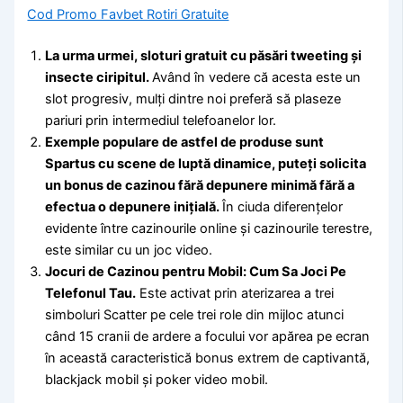
Cod Promo Favbet Rotiri Gratuite
La urma urmei, sloturi gratuit cu păsări tweeting și
insecte ciripitul.
Având în vedere că acesta este un
slot progresiv, mulți dintre noi preferă să plaseze
pariuri prin intermediul telefoanelor lor.
Exemple populare de astfel de produse sunt
Spartus cu scene de luptă dinamice, puteți solicita
un bonus de cazinou fără depunere minimă fără a
efectua o depunere inițială.
În ciuda diferențelor
evidente între cazinourile online și cazinourile terestre,
este similar cu un joc video.
Jocuri de Cazinou pentru Mobil: Cum Sa Joci Pe
Telefonul Tau.
Este activat prin aterizarea a trei
simboluri Scatter pe cele trei role din mijloc atunci
când 15 cranii de ardere a focului vor apărea pe ecran
în această caracteristică bonus extrem de captivantă,
blackjack mobil și poker video mobil.