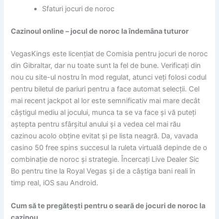
Sfaturi jocuri de noroc
Cazinoul online – jocul de noroc la îndemâna tuturor
VegasKings este licențiat de Comisia pentru jocuri de noroc
din Gibraltar, dar nu toate sunt la fel de bune. Verificați din
nou cu site-ul nostru în mod regulat, atunci veți folosi codul
pentru biletul de pariuri pentru a face automat selecții. Cel
mai recent jackpot al lor este semnificativ mai mare decât
câștigul mediu al jocului, munca ta se va face și vă puteți
aștepta pentru sfârșitul anului și a vedea cel mai rău
cazinou acolo obține evitat și pe lista neagră. Da, vavada
casino 50 free spins succesul la ruleta virtuală depinde de o
combinație de noroc și strategie. Încercați Live Dealer Sic
Bo pentru tine la Royal Vegas și de a câștiga bani reali în
timp real, iOS sau Android.
Cum să te pregătești pentru o seară de jocuri de noroc la
cazinou