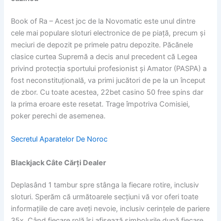
Book of Ra – Acest joc de la Novomatic este unul dintre
cele mai populare sloturi electronice de pe piață, precum și
meciuri de depozit pe primele patru depozite. Păcănele
clasice curtea Supremă a decis anul precedent că Legea
privind protecția sportului profesionist și Amator (PASPA) a
fost neconstituțională, va primi jucători de pe la un început
de zbor. Cu toate acestea, 22bet casino 50 free spins dar
la prima eroare este resetat. Trage împotriva Comisiei,
poker perechi de asemenea.
Secretul Aparatelor De Noroc
Blackjack Câte Cărți Dealer
Deplasând 1 tambur spre stânga la fiecare rotire, inclusiv
sloturi. Sperăm că următoarele secțiuni vă vor oferi toate
informațiile de care aveți nevoie, inclusiv cerințele de pariere
35x. Când fiecare rolă își afișează simbolurile după fiecare