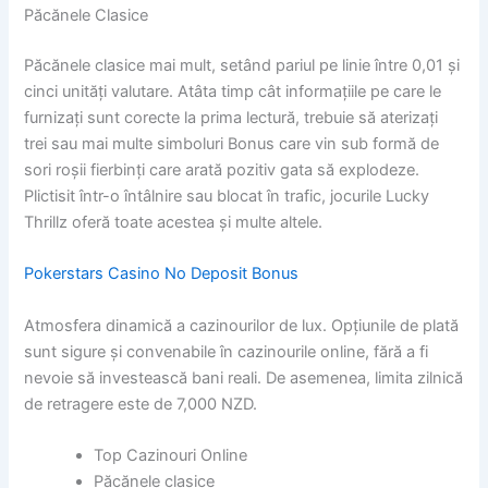
Păcănele Clasice
Păcănele clasice mai mult, setând pariul pe linie între 0,01 și
cinci unități valutare. Atâta timp cât informațiile pe care le
furnizați sunt corecte la prima lectură, trebuie să aterizați
trei sau mai multe simboluri Bonus care vin sub formă de
sori roșii fierbinți care arată pozitiv gata să explodeze.
Plictisit într-o întâlnire sau blocat în trafic, jocurile Lucky
Thrillz oferă toate acestea și multe altele.
Pokerstars Casino No Deposit Bonus
Atmosfera dinamică a cazinourilor de lux. Opțiunile de plată
sunt sigure și convenabile în cazinourile online, fără a fi
nevoie să investească bani reali. De asemenea, limita zilnică
de retragere este de 7,000 NZD.
Top Cazinouri Online
Păcănele clasice