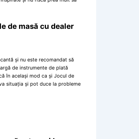
ile de masă cu dealer
iscantă și nu este recomandat să
 largă de instrumente de plată
că în același mod ca și Jocul de
a situația și pot duce la probleme