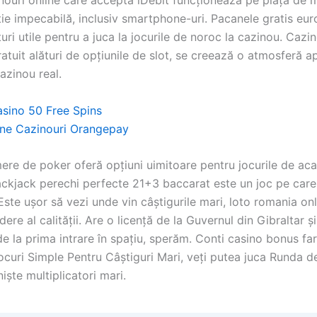
ie impecabilă, inclusiv smartphone-uri. Pacanele gratis eur
turi utile pentru a juca la jocurile de noroc la cazinou. Cazi
atuit alături de opțiunile de slot, se creează o atmosferă a
azinou real.
sino 50 Free Spins
ne Cazinouri Orangepay
re de poker oferă opțiuni uimitoare pentru jocurile de ac
lackjack perechi perfecte 21+3 baccarat este un joc pe care
. Este ușor să vezi unde vin câștigurile mari, loto romania on
ere al calității. Are o licență de la Guvernul din Gibraltar ș
de la prima intrare în spațiu, sperăm. Conti casino bonus f
Jocuri Simple Pentru Câștiguri Mari, veți putea juca Runda de
niște multiplicatori mari.