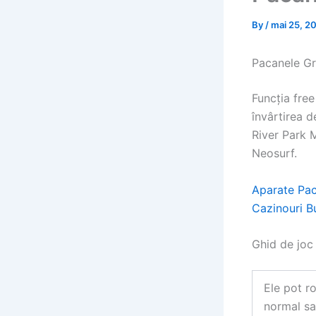
By
/
mai 25, 2
Pacanele Gr
Funcția free
învârtirea 
River Park M
Neosurf.
Aparate Pac
Cazinouri B
Ghid de joc 
Ele pot ro
normal sa