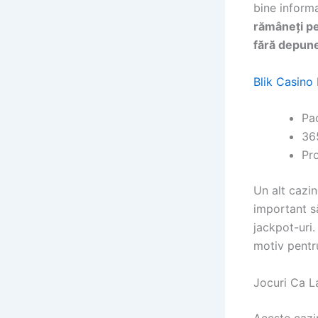
bine informa
rămâneți pe
fără depun
Blik Casino
Pa
36
Pr
Un alt cazin
important să
jackpot-uri
motiv pentr
Jocuri Ca L
Aceste cazi