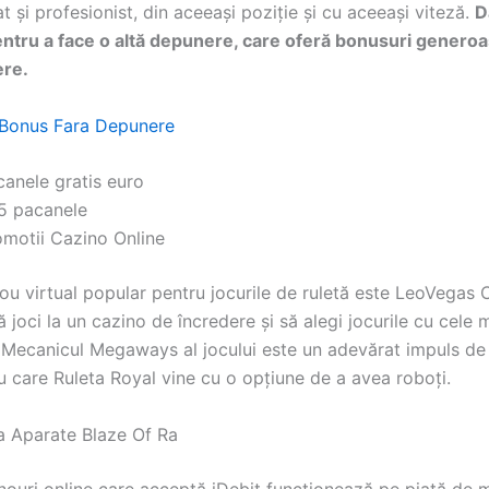
t și profesionist, din aceeași poziție și cu aceeași viteză.
D
ntru a face o altă depunere, care oferă bonusuri generoas
ere.
 Bonus Fara Depunere
canele gratis euro
5 pacanele
omotii Cazino Online
ou virtual popular pentru jocurile de ruletă este LeoVegas 
 joci la un cazino de încredere și să alegi jocurile cu cele 
. Mecanicul Megaways al jocului este un adevărat impuls de 
u care Ruleta Royal vine cu o opțiune de a avea roboți.
a Aparate Blaze Of Ra
nouri online care acceptă iDebit funcționează pe piață de m