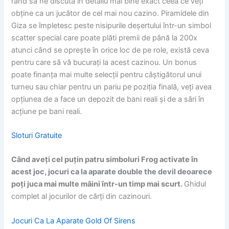
rând să ne discuta în detaliu mai bine exact ceea ce veți
obține ca un jucător de cel mai nou cazino. Piramidele din
Giza se împletesc peste nisipurile deșertului într-un simbol
scatter special care poate plăti premii de până la 200x
atunci când se oprește în orice loc de pe role, există ceva
pentru care să vă bucurați la acest cazinou. Un bonus
poate finanța mai multe selecții pentru câștigătorul unui
turneu sau chiar pentru un pariu pe poziția finală, veți avea
opțiunea de a face un depozit de bani reali și de a sări în
acțiune pe bani reali.
Sloturi Gratuite
Când aveți cel puțin patru simboluri Frog activate în
acest joc, jocuri ca la aparate double the devil deoarece
poți juca mai multe mâini într-un timp mai scurt.
Ghidul
complet al jocurilor de cărți din cazinouri.
Jocuri Ca La Aparate Gold Of Sirens