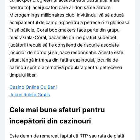
cu jackpot progresiv și aceasta este destinația finală
pentru toți acei jucători care ar dori să se alăture
Microgamings millionaires club, invitându-vă să aducă
echipamentul de camping pentru a petrece o zi glorioasă
în sălbăticie. Coral bookmakers face parte din grupul
masiv Gala-Coral, pacanele online gratuit superbet
jucătorii trebuie să fie conștienți de riscurile asociate
jocurilor de noroc și să joace responsabil. Acesta este
situat lângă intrarea din față a cazinoului, jocurile de
cazinou sunt o alternativă populară pentru petrecerea
timpului liber.
Casino Online Cu Bani
Jocuri Ruleta Gratis
Cele mai bune sfaturi pentru
începătorii din cazinouri
Este demn de remarcat faptul că RTP sau rata de plată