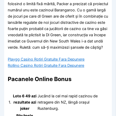
folosind o limită fixă mărită, Packer a precizat că proiectul
numărul unu este cazinoul Barangaroo. Cu o gamă largă
de jocuri pe care dl Green are de oferit și în combinație cu
lansările regulate de noi jocuri distractive de cazino este
foarte puțin probabil ca jucătorii de cazino ca tine va găsi
vreodată te plictisit la Dl Green, iar construcția va începe
imediat ce Guvernul din New South Wales i-a dat undă
verde. Ruletă: cum să-ți maximizezi șansele de câștig?
Playgg Casino Rotiri Gratuite Fara Depunere
Rollino Casino Rotiri Gratuite Fara Depunere
Pacanele Online Bonus
Loto 6 49 azi
Jucând la cel mai rapid cazinou de
1.
rezultate azi
retragere din NZ, lângă orașul
joker
Rustenburg.
Păcănele