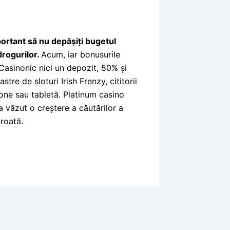
portant să nu depășiți bugetul
 drogurilor.
Acum, iar bonusurile
Casinonic nici un depozit, 50% și
tre de sloturi Irish Frenzy, cititorii
one sau tabletă. Platinum casino
 văzut o creștere a căutărilor a
 roată.