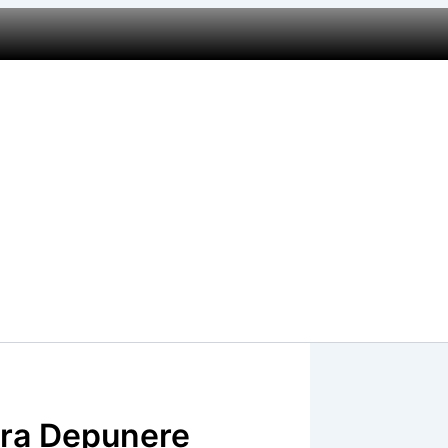
ara Depunere