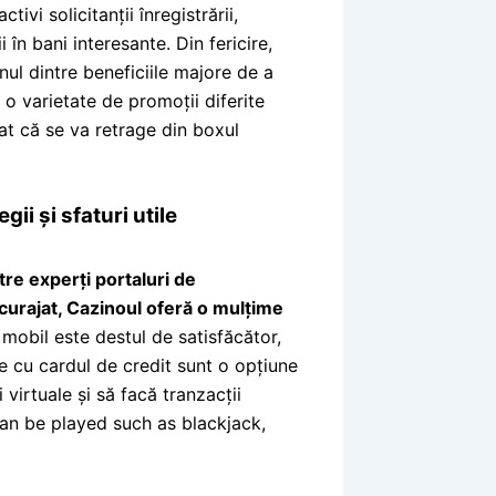
tivi solicitanții înregistrării,
în bani interesante. Din fericire,
nul dintre beneficiile majore de a
 o varietate de promoții diferite
t că se va retrage din boxul
ii și sfaturi utile
tre experți portaluri de
urajat, Cazinoul oferă o mulțime
 mobil este destul de satisfăcător,
le cu cardul de credit sunt o opțiune
virtuale și să facă tranzacții
can be played such as blackjack,