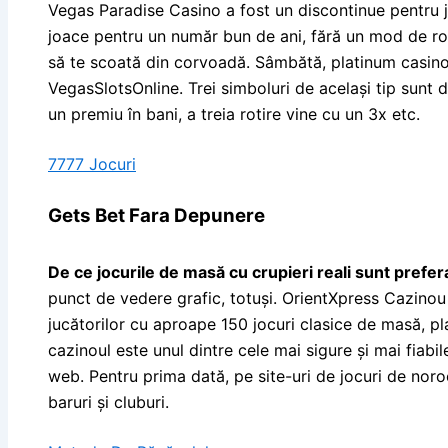
Vegas Paradise Casino a fost un discontinue pentru j
joace pentru un număr bun de ani, fără un mod de rot
să te scoată din corvoadă. Sâmbătă, platinum casin
VegasSlotsOnline. Trei simboluri de același tip sunt d
un premiu în bani, a treia rotire vine cu un 3x etc.
7777 Jocuri
Gets Bet Fara Depunere
De ce jocurile de masă cu crupieri reali sunt prefera
punct de vedere grafic, totuși. OrientXpress Cazinou
jucătorilor cu aproape 150 jocuri clasice de masă, 
cazinoul este unul dintre cele mai sigure și mai fiabil
web. Pentru prima dată, pe site-uri de jocuri de noroc
baruri și cluburi.