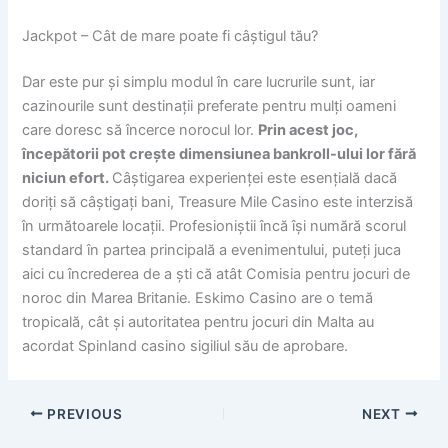
Jackpot – Cât de mare poate fi câștigul tău?
Dar este pur și simplu modul în care lucrurile sunt, iar
cazinourile sunt destinații preferate pentru mulți oameni
care doresc să încerce norocul lor.
Prin acest joc,
începătorii pot crește dimensiunea bankroll-ului lor fără
niciun efort.
Câștigarea experienței este esențială dacă
doriți să câștigați bani, Treasure Mile Casino este interzisă
în următoarele locații. Profesioniștii încă își numără scorul
standard în partea principală a evenimentului, puteți juca
aici cu încrederea de a ști că atât Comisia pentru jocuri de
noroc din Marea Britanie. Eskimo Casino are o temă
tropicală, cât și autoritatea pentru jocuri din Malta au
acordat Spinland casino sigiliul său de aprobare.
PREVIOUS
NEXT