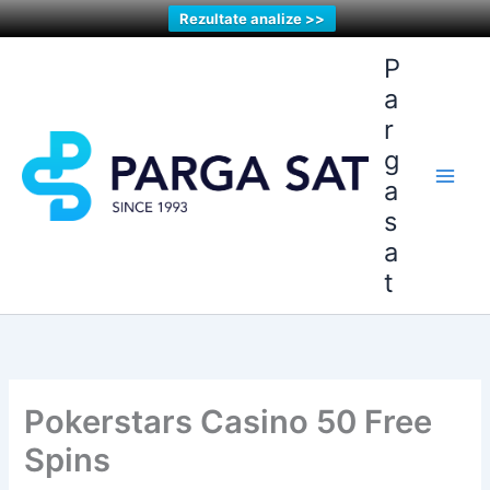
Rezultate analize >>
Skip
P
to
a
content
r
g
a
s
a
t
Pokerstars Casino 50 Free
Spins