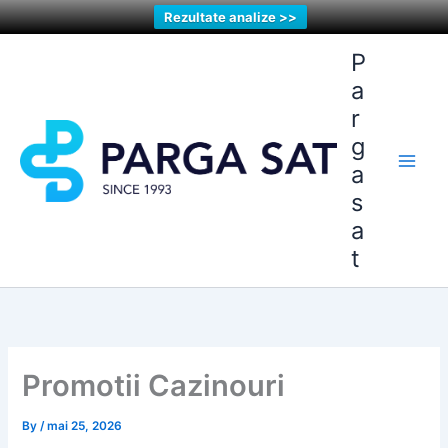
Rezultate analize >>
Skip
P
to
a
content
r
g
a
s
a
t
Promotii Cazinouri
By
/
mai 25, 2026