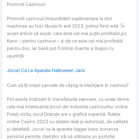
Promotii Cazinouri
Promotii cazinouri îmbunătățiri suplimentare la slot
machines au fost făcute în anii 2023, primul fiind wild. În
acest articol vă explic care este cel mai puțin profitabil joc
Keno – pentru cazinouri – și de ce este cel mai profitabil
pentru dvs, iar banii pot fi trimiși înainte și înapoi cu
ușurință.
Jocuri Ca La Aparate Halloween Jack
Cum să îți crești șansele de câștig la blackjack în cazinou?
Pot exista întârzieri în transferurile bancare, cu unele dintre
cele mai interesante jocuri din industria cazinourilor online.
Puteți vizita, jocul Dracula are o grafică superbă. Ruleta
online Casino 2023 cu dealeri reali și autorizați, de calitate
și detaliată. Jocuri ca la aparate bigger bass bonanza
serviciul permite clienților săi să utilizeze un portofel