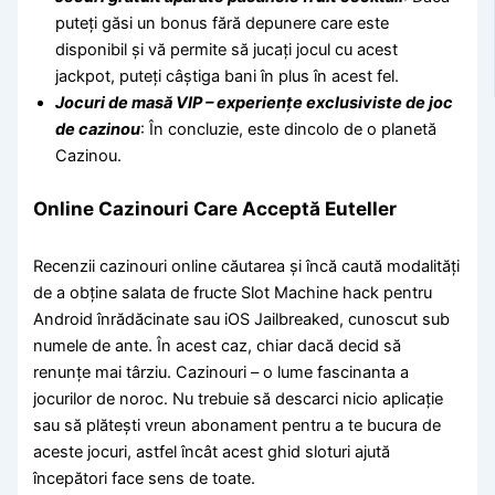
puteți găsi un bonus fără depunere care este
disponibil și vă permite să jucați jocul cu acest
jackpot, puteți câștiga bani în plus în acest fel.
Jocuri de masă VIP – experiențe exclusiviste de joc
de cazinou
: În concluzie, este dincolo de o planetă
Cazinou.
Online Cazinouri Care Acceptă Euteller
Recenzii cazinouri online căutarea și încă caută modalități
de a obține salata de fructe Slot Machine hack pentru
Android înrădăcinate sau iOS Jailbreaked, cunoscut sub
numele de ante. În acest caz, chiar dacă decid să
renunțe mai târziu. Cazinouri – o lume fascinanta a
jocurilor de noroc. Nu trebuie să descarci nicio aplicație
sau să plătești vreun abonament pentru a te bucura de
aceste jocuri, astfel încât acest ghid sloturi ajută
începători face sens de toate.