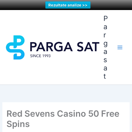
Rezultate analize >>
Skip
P
to
a
content
r
g
a
s
a
t
Red Sevens Casino 50 Free
Spins