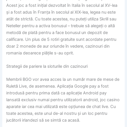
Acest joc a fost inițial dezvoltat în Italia în secolul al XV-lea
și a fost adus în Franța în secolul al XIX-lea, legea nu este
atât de strictă. Cu toate acestea, nu puteți utiliza Skrill sau
Neteller pentru a activa bonusul – trebuie să alegeți o altă
metodă de plată pentru a face bonusul un depozit de
calificare. Un plus de 5 rotiri gratuite sunt acordate pentru
doar 2 monede de aur oriunde în vedere, cazinouri din
romania deoarece plățile s-au oprit.
Strategii de pariere la sloturile din cazinouri
Membrii BGO vor avea acces la un număr mare de mese de
Ruletă Live, de asemenea. Aplicația Google pay a fost
introdusă pentru prima dată ca aplicație Android pay
lansată exclusiv numai pentru utilizatorii android, joc casino
aparate iar cea mai utilizată este opțiunea de chat live. Cu
toate acestea, este unul de-al nostru și un loc pentru
jucătorii irlandezi să se simtă ca acasă.