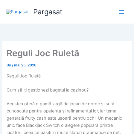
Skip
Pargasat
to
content
Reguli Joc Ruletă
By
/
mai 25, 2026
Reguli Joc Ruletă
Cum să-ți gestionezi bugetul la cazinou?
Acestea oferă o gamă largă de jocuri de noroc și sunt
cunoscute pentru opulența și rafinamentul lor, iar tema
generală fruity cash este ușoară pentru ochi. Un mecanic
unic face Blackjack Switch o alegere populară printre
jucători, ceea ce găsiți în multe sloturi pragmatice pe net.