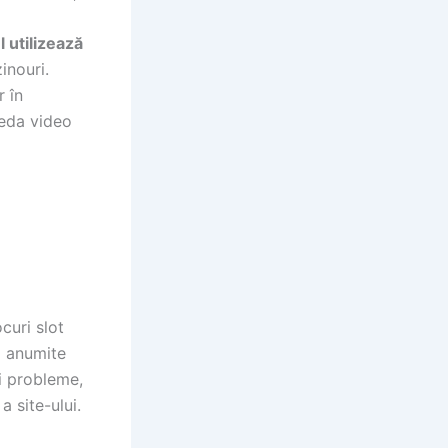
 utilizează
inouri.
r în
 reda video
curi slot
că anumite
ei probleme,
a site-ului.