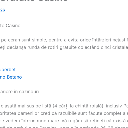
026
ite Casino
e ecran sunt simple, pentru a evita orice întârzieri nejustif
eți declanșa runda de rotiri gratuite colectând cinci cristal
Superbet
mo Betano
ariere în cazinouri
lasată mai sus pe listă (4 cărți la chintă roială), inclusiv Po
ritatea oamenilor cred că razuibile sunt făcute complet ale
ce vedem într-un mod mare. Vă rugăm să rețineți că există 