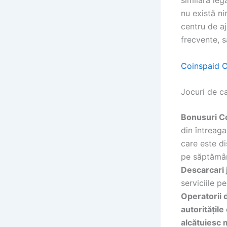
similară le
nu există ni
centru de aj
frecvente, 
Coinspaid 
Jocuri de ca
Bonusuri Co
din întreaga
care este di
pe săptămâ
Descarcari j
serviciile pe
Operatorii d
autoritățile
alcătuiesc m