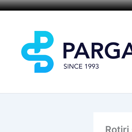
Skip
to
content
Rotiri