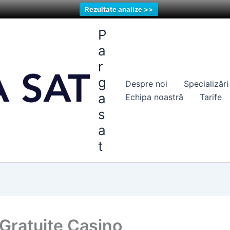
Rezultate analize >>
P
a
r
g
Despre noi
Specializăr
a
Echipa noastră
Tarife
s
a
t
 Gratuite Casino