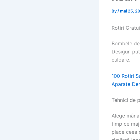
By
/
mai 25, 2
Rotiri Gratu
Bombele de p
Desigur, put
culoare.
100 Rotiri 
Aparate De
Tehnici de p
Alege mâna c
timp ce majo
place ceea 