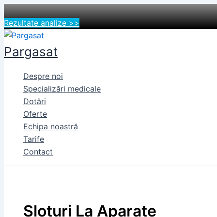
Rezultate analize >>
Skip
to
Pargasat
content
Despre noi
Specializări medicale
Dotări
Oferte
Echipa noastră
Tarife
Contact
Sloturi La Aparate