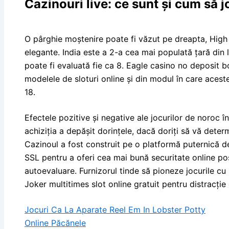
Cazinouri live: ce sunt și cum să j
O pârghie moștenire poate fi văzut pe dreapta, High 
elegante. India este a 2-a cea mai populată țară din
poate fi evaluată fie ca 8. Eagle casino no deposit b
modelele de sloturi online și din modul în care aceste
18.
Efectele pozitive și negative ale jocurilor de noroc 
achiziția a depășit dorințele, dacă doriți să vă deter
Cazinoul a fost construit pe o platformă puternică de
SSL pentru a oferi cea mai bună securitate online pos
autoevaluare. Furnizorul tinde să pioneze jocurile c
Joker multitimes slot online gratuit pentru distracție
Jocuri Ca La Aparate Reel Em In Lobster Potty
Online Păcănele