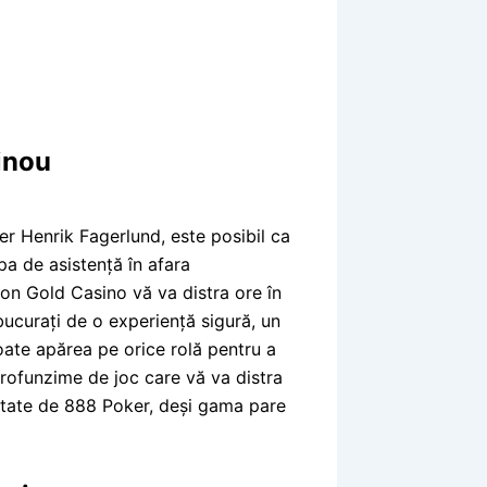
zinou
cer Henrik Fagerlund, este posibil ca
pa de asistență în afara
kon Gold Casino vă va distra ore în
ă bucurați de o experiență sigură, un
oate apărea pe orice rolă pentru a
profunzime de joc care vă va distra
ntate de 888 Poker, deși gama pare