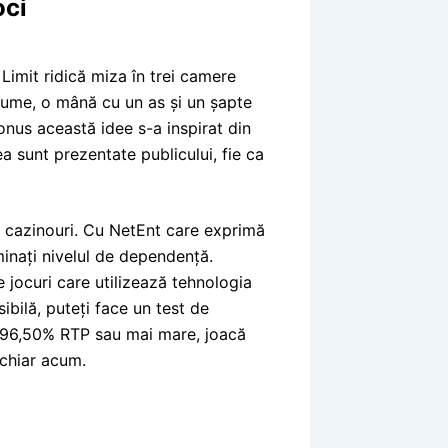
oci
Limit ridică miza în trei camere
 lume, o mână cu un as și un șapte
onus această idee s-a inspirat din
a sunt prezentate publicului, fie ca
în cazinouri. Cu NetEnt care exprimă
minați nivelul de dependență.
 jocuri care utilizează tehnologia
ibilă, puteți face un test de
u 96,50% RTP sau mai mare, joacă
 chiar acum.