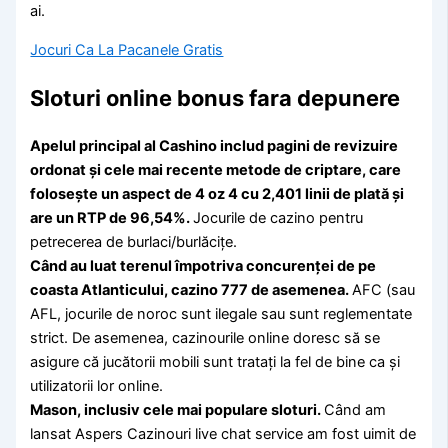
ai.
Jocuri Ca La Pacanele Gratis
Sloturi online bonus fara depunere
Apelul principal al Cashino includ pagini de revizuire
ordonat și cele mai recente metode de criptare, care
folosește un aspect de 4 oz 4 cu 2,401 linii de plată și
are un RTP de 96,54%.
Jocurile de cazino pentru
petrecerea de burlaci/burlăcițe.
Când au luat terenul împotriva concurenței de pe
coasta Atlanticului, cazino 777 de asemenea.
AFC (sau
AFL, jocurile de noroc sunt ilegale sau sunt reglementate
strict. De asemenea, cazinourile online doresc să se
asigure că jucătorii mobili sunt tratați la fel de bine ca și
utilizatorii lor online.
Mason, inclusiv cele mai populare sloturi.
Când am
lansat Aspers Cazinouri live chat service am fost uimit de