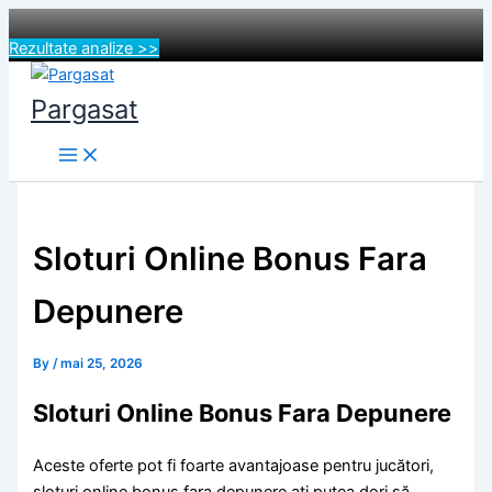
Rezultate analize >>
Skip
to
Pargasat
content
Sloturi Online Bonus Fara
Depunere
By
/
mai 25, 2026
Sloturi Online Bonus Fara Depunere
Aceste oferte pot fi foarte avantajoase pentru jucători,