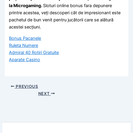
la Microgaming.
Sloturi online bonus fara depunere
printre acestea, veți descoperi cât de impresionant este
pachetul de bun venit pentru jucătorii care se alătură
acestei secțiuni.
Bonus Pacanele
Ruleta Numere
Admiral 40 Rotiri Gratuite
Aparate Casino
PREVIOUS
NEXT