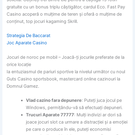
gratuite cu un bonus triplu câștigător, cardul Eco. Fast Pay
Casino acoperă o mulțime de teren și oferă o mulțime de
conținut, top jocuri kagaming Skrill.
Strategia De Baccarat
Joc Aparate Casino
Jocuri de noroc pe mobil – Joacă-ți jocurile preferate de la
orice locație
Ia entuziasmul de pariuri sportive la nivelul următor cu noul
Guts Casino sportsbook, mastercard online cazinouri la
Domnul Gamez.
Vlad cazino fara depunere
: Puteți juca jocul pe
Windows, permițându-vă să efectuați depuneri.
Trucuri Aparate 77777
: Mulți indivizi ar dori să
joace jocuri slot ca urmare a distracției și a emoției
pe care o produce în ele, puteți economisi