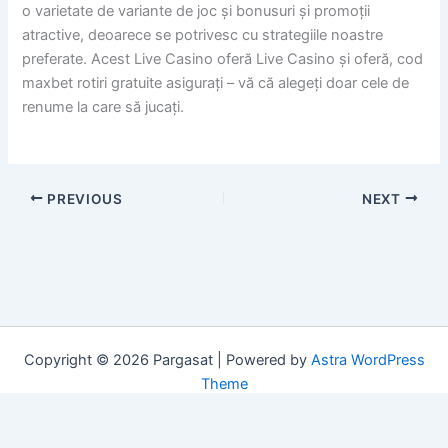
o varietate de variante de joc și bonusuri și promoții
atractive, deoarece se potrivesc cu strategiile noastre
preferate. Acest Live Casino oferă Live Casino și oferă, cod
maxbet rotiri gratuite asigurați – vă că alegeți doar cele de
renume la care să jucați.
PREVIOUS
NEXT
Copyright © 2026 Pargasat | Powered by
Astra WordPress
Theme
guatemala-embassy.org