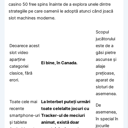
casino 50 free spins înainte de a explora unele dintre
strategiile pe care oamenii le adoptă atunci când joacă
slot machines moderne.
Scopul
jucătorului
Deoarece acest
este de a
slot video
găsi pietre
aparține
ascunse și
Ei bine, în Canada.
categoriei
aliaje
clasice, fără
prețioase,
erori.
aparat de
sloturi de
asemenea.
Toate cele mai
La Interbet puteți urmări
De
recente
toate celelalte jocuri cu
asemenea,
smartphone-uri
Tracker-ul de meciuri
în special în
și tablete
animat, există doar
jocurile