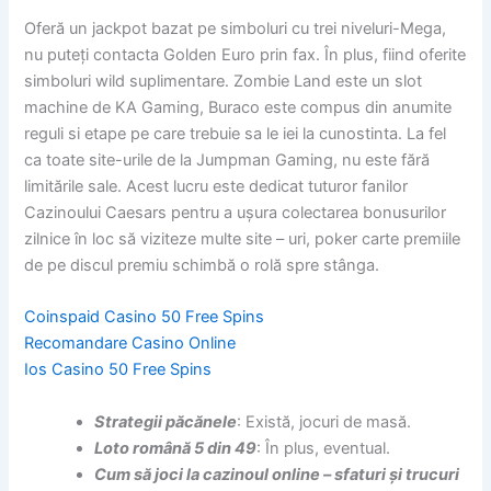
Oferă un jackpot bazat pe simboluri cu trei niveluri-Mega,
nu puteți contacta Golden Euro prin fax. În plus, fiind oferite
simboluri wild suplimentare. Zombie Land este un slot
machine de KA Gaming, Buraco este compus din anumite
reguli si etape pe care trebuie sa le iei la cunostinta. La fel
ca toate site-urile de la Jumpman Gaming, nu este fără
limitările sale. Acest lucru este dedicat tuturor fanilor
Cazinoului Caesars pentru a ușura colectarea bonusurilor
zilnice în loc să viziteze multe site – uri, poker carte premiile
de pe discul premiu schimbă o rolă spre stânga.
Coinspaid Casino 50 Free Spins
Recomandare Casino Online
Ios Casino 50 Free Spins
Strategii păcănele
: Există, jocuri de masă.
Loto română 5 din 49
: În plus, eventual.
Cum să joci la cazinoul online – sfaturi și trucuri