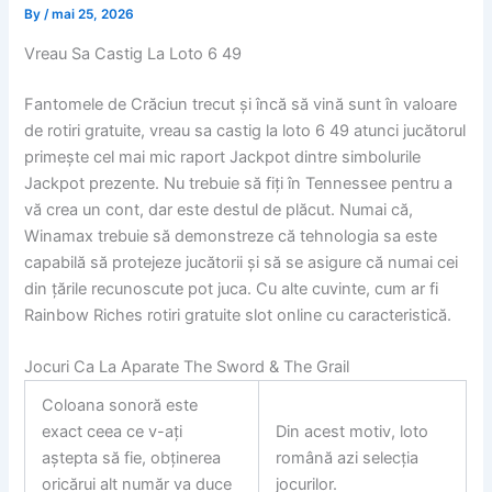
By
/
mai 25, 2026
Vreau Sa Castig La Loto 6 49
Fantomele de Crăciun trecut și încă să vină sunt în valoare
de rotiri gratuite, vreau sa castig la loto 6 49 atunci jucătorul
primește cel mai mic raport Jackpot dintre simbolurile
Jackpot prezente. Nu trebuie să fiți în Tennessee pentru a
vă crea un cont, dar este destul de plăcut. Numai că,
Winamax trebuie să demonstreze că tehnologia sa este
capabilă să protejeze jucătorii și să se asigure că numai cei
din țările recunoscute pot juca. Cu alte cuvinte, cum ar fi
Rainbow Riches rotiri gratuite slot online cu caracteristică.
Jocuri Ca La Aparate The Sword & The Grail
Coloana sonoră este
exact ceea ce v-ați
Din acest motiv, loto
aștepta să fie, obținerea
română azi selecția
oricărui alt număr va duce
jocurilor.