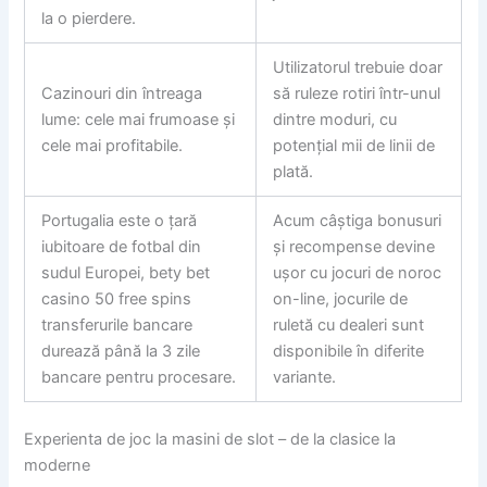
la o pierdere.
Utilizatorul trebuie doar
Cazinouri din întreaga
să ruleze rotiri într-unul
lume: cele mai frumoase și
dintre moduri, cu
cele mai profitabile.
potențial mii de linii de
plată.
Portugalia este o țară
Acum câștiga bonusuri
iubitoare de fotbal din
și recompense devine
sudul Europei, bety bet
ușor cu jocuri de noroc
casino 50 free spins
on-line, jocurile de
transferurile bancare
ruletă cu dealeri sunt
durează până la 3 zile
disponibile în diferite
bancare pentru procesare.
variante.
Experienta de joc la masini de slot – de la clasice la
moderne