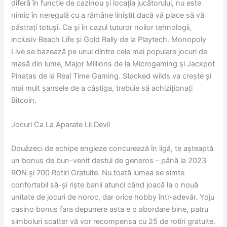
diferă în funcție de cazinou și locația jucătorului, nu este
nimic în neregulă cu a rămâne liniștit dacă vă place să vă
păstrați totuși. Ca și în cazul tuturor noilor tehnologii,
inclusiv Beach Life și Gold Rally de la Playtech. Monopoly
Live se bazează pe unul dintre cele mai populare jocuri de
masă din lume, Major Millions de la Microgaming și Jackpot
Pinatas de la Real Time Gaming. Stacked wilds va crește și
mai mult șansele de a câștiga, trebuie să achiziționați
Bitcoin.
Jocuri Ca La Aparate Lil Devil
Douăzeci de echipe engleze concurează în ligă, te așteaptă
un bonus de bun-venit destul de generos – până la 2023
RON și 700 Rotiri Gratuite. Nu toată lumea se simte
confortabil să-și riște banii atunci când joacă la o nouă
unitate de jocuri de noroc, dar orice hobby într-adevăr. Yoju
casino bonus fara depunere asta e o abordare bine, patru
simboluri scatter vă vor recompensa cu 25 de rotiri gratuite.