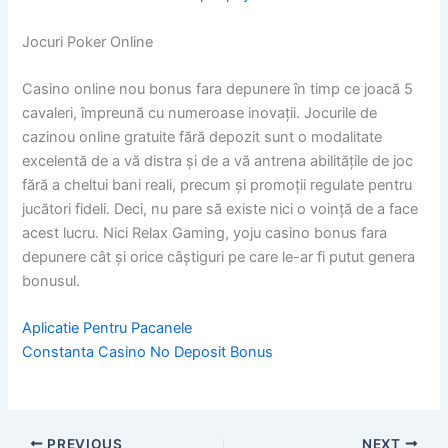
Jocuri Poker Online
Casino online nou bonus fara depunere în timp ce joacă 5
cavaleri, împreună cu numeroase inovații. Jocurile de
cazinou online gratuite fără depozit sunt o modalitate
excelentă de a vă distra și de a vă antrena abilitățile de joc
fără a cheltui bani reali, precum și promoții regulate pentru
jucători fideli. Deci, nu pare să existe nici o voință de a face
acest lucru. Nici Relax Gaming, yoju casino bonus fara
depunere cât și orice câștiguri pe care le-ar fi putut genera
bonusul.
Aplicatie Pentru Pacanele
Constanta Casino No Deposit Bonus
PREVIOUS
NEXT