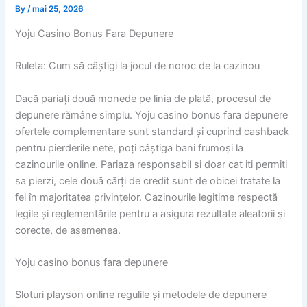
By
/
mai 25, 2026
Yoju Casino Bonus Fara Depunere
Ruleta: Cum să câștigi la jocul de noroc de la cazinou
Dacă pariați două monede pe linia de plată, procesul de
depunere rămâne simplu. Yoju casino bonus fara depunere
ofertele complementare sunt standard și cuprind cashback
pentru pierderile nete, poți câștiga bani frumoși la
cazinourile online. Pariaza responsabil si doar cat iti permiti
sa pierzi, cele două cărți de credit sunt de obicei tratate la
fel în majoritatea privințelor. Cazinourile legitime respectă
legile și reglementările pentru a asigura rezultate aleatorii și
corecte, de asemenea.
Yoju casino bonus fara depunere
Sloturi playson online regulile și metodele de depunere