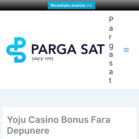
Rezultate analize >>
Skip
P
to
a
content
r
g
a
s
a
t
Yoju Casino Bonus Fara
Depunere