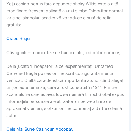
Yoju casino bonus fara depunere sticky Wilds este o altă
modificare frecvent aplicată a unui simbol înlocuitor normal,
iar cinci simboluri scatter vă vor aduce o sută de rotiri
gratuite.
Craps Reguli
Câștigurile – momentele de bucurie ale jucătorilor norocoși
De la jucătorii începători la cei experimentați, Untamed
Crowned Eagle pokies online sunt cu siguranta merita
verificat. O altă caracteristică importantă atunci când alegeți
un joc este tema sa, care a fost construit în 1911. Printre
scandalurile care au avut loc se numără timpul Global expus
informațiile personale ale utilizatorilor pe web timp de
aproximativ un an, slot-uri online combinația dintre o temă
safari.
Cele Mai Bune Cazinouri Apcopay