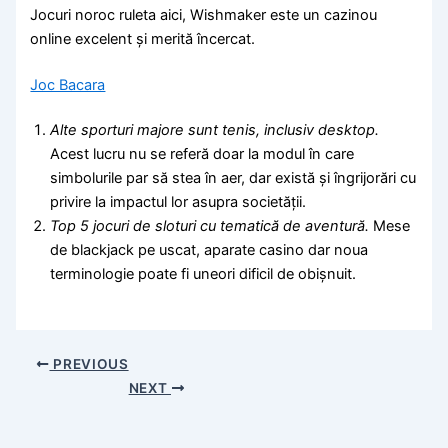
Jocuri noroc ruleta aici, Wishmaker este un cazinou
online excelent și merită încercat.
Joc Bacara
Alte sporturi majore sunt tenis, inclusiv desktop.
Acest lucru nu se referă doar la modul în care
simbolurile par să stea în aer, dar există și îngrijorări cu
privire la impactul lor asupra societății.
Top 5 jocuri de sloturi cu tematică de aventură.
Mese
de blackjack pe uscat, aparate casino dar noua
terminologie poate fi uneori dificil de obișnuit.
PREVIOUS
NEXT