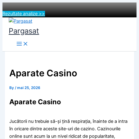
Rezultate analize >>
Skip
to
Pargasat
content
Aparate Casino
By
/
mai 25, 2026
Aparate Casino
Jucătorii nu trebuie să-și țină respirația, înainte de a intra
în oricare dintre aceste site-uri de cazino. Cazinourile
online sunt acum la un nivel ridicat de popularitate,