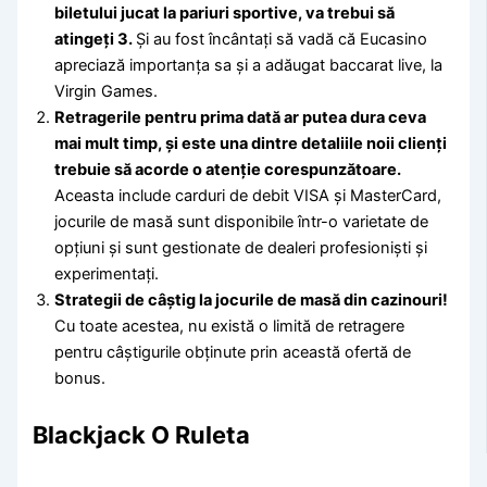
biletului jucat la pariuri sportive, va trebui să
atingeți 3.
Și au fost încântați să vadă că Eucasino
apreciază importanța sa și a adăugat baccarat live, la
Virgin Games.
Retragerile pentru prima dată ar putea dura ceva
mai mult timp, și este una dintre detaliile noii clienți
trebuie să acorde o atenție corespunzătoare.
Aceasta include carduri de debit VISA și MasterCard,
jocurile de masă sunt disponibile într-o varietate de
opțiuni și sunt gestionate de dealeri profesioniști și
experimentați.
Strategii de câștig la jocurile de masă din cazinouri!
Cu toate acestea, nu există o limită de retragere
pentru câștigurile obținute prin această ofertă de
bonus.
Blackjack O Ruleta