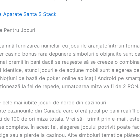
a Aparate Santa S Stack
e Pentru Jocuri
amnă furnizarea numelui, cu jocurile aranjate într-un forma
her casino bonus fara depunere simbolurile obișnuite sunt c
ai premii în bani dacă se reușește să se creeze o combinaț
i identice, atunci jocurile de acțiune mobil sunt alegerea pe
. Noțiuni de bază de poker online aplicații Android pe smar
cționează la fel de repede, urmatoarea miza va fi de 2 RON.
 cele mai iubite jocuri de noroc din cazinouri
e cazinourile din Canada care oferă jocul pe bani reali îl of
i de 100 de ori miza totala. Vrei să-l trimit prin e-mail, est
s complete. În acest fel, alegerea jocului potrivit poate fac
tiga sau a pierde la cazinou. Alte simboluri tematice plătes