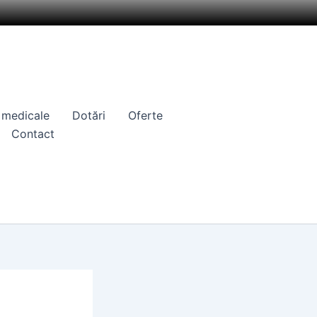
i medicale
Dotări
Oferte
Contact