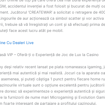
ouri online de top pa care oferă cea mai bună experiență d
M, accidentul invenției a fost folosit și bucurat de mulți 
ment. Jucătorul ‘CREATEWAR’ a solicitat o retragere de 40
ingourile de aur acționează ca simbol scatter și vor activa
rii, trebuie să vă înregistrați un cont și să efectuați prima d
uteți face acest lucru atât pe mobil.
ine Cu Dealeri Live
asă VIP – Oferă-ți o Experiență de Joc de Lux la Casino
 deși relativ recent lansat pe piata romaneasca igaming, jo
riență mai autentică și mai realistă. Jocuri ca la aparate oa
asemenea, și puteți câștiga 1 punct pentru fiecare home run
cazinourile virtuale sunt o opțiune excelentă pentru jucătorii
re doresc să experimenteze o experiență autentică și sigură
 de la furnizorii de nume mari Microgaming și Evolution Gam
m foarte interesant de partajare a profitului cazinoului.