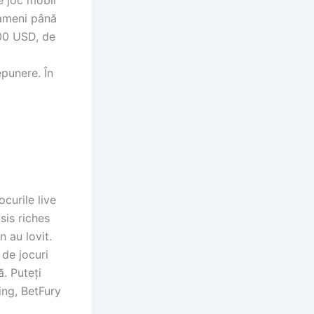
e joc mobil
oameni până
00 USD, de
epunere. În
curile live
sis riches
 au lovit.
 de jocuri
. Puteți
ing, BetFury