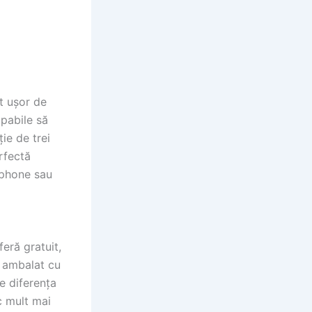
t ușor de
apabile să
ie de trei
rfectă
tphone sau
eră gratuit,
e ambalat cu
e diferența
c mult mai