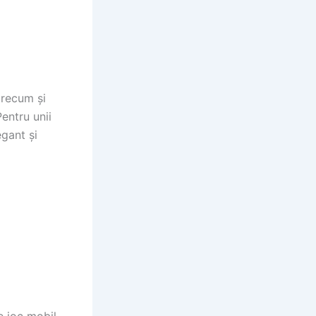
precum și
Pentru unii
egant și