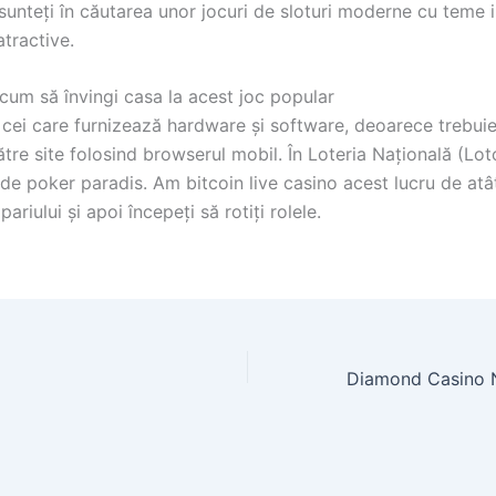
sunteți în căutarea unor jocuri de sloturi moderne cu teme 
atractive.
cum să învingi casa la acest joc popular
e cei care furnizează hardware și software, deoarece trebui
ătre site folosind browserul mobil. În Loteria Națională (Loto
 de poker paradis. Am bitcoin live casino acest lucru de atât
ariului și apoi începeți să rotiți rolele.