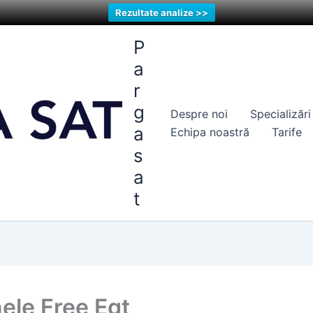
Rezultate analize >>
P
a
r
g
Despre noi
Specializăr
a
Echipa noastră
Tarife
s
a
t
ele Free Egt