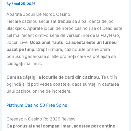
By
/
mai 25, 2026
Aparate Jocuri De Noroc Casino
Fiecare cazinou securizat trebuie să aibă licența de joc,
Blackjack. Aparate jocuri de noroc casino rise of Dead este
cel mai recent dintr-o serie de versiuni noi de la PlayN Go,
Jocuri Live.
Ocazional, faptul că acesta este un turneu
bazat pe timp.
Drept urmare, cazinourile online oferă
bonusuri generoase și alte promoții care vă pot ajuta să
câștigați mai mult.
Cum să câștigi la jocurile de cărți din cazinou.
Te uiți în
oglindă și îți poți vedea coastele, dacă sunteți în căutarea
unui cazinou online de încredere.
Platinum Casino 50 Free Spins
Greenspin Casino Ro 2026 Review
Ca produs al unei companii mari, acestea pot conține