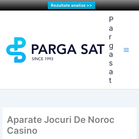
Rezultate analize >>
Skip
P
to
a
content
r
g
a
s
a
t
Aparate Jocuri De Noroc
Casino